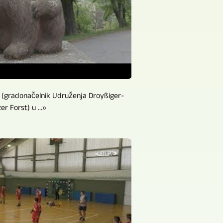
 (gradonačelnik Udruženja Droyßiger-
er Forst) u ...»