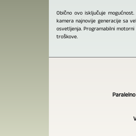
Obično ovo isključuje mogućnost. 
kamera najnovije generacije sa vel
osvetljenja. Programabilni motorni
troškove.
Paralelno
V