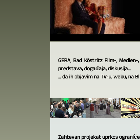
GERA, Bad Köstritz Film-, Medien-,
predstava, događaja, diskusija...
... da ih objavim na TV-u, webu, na B
Zahtevan projekat uprkos ogranič