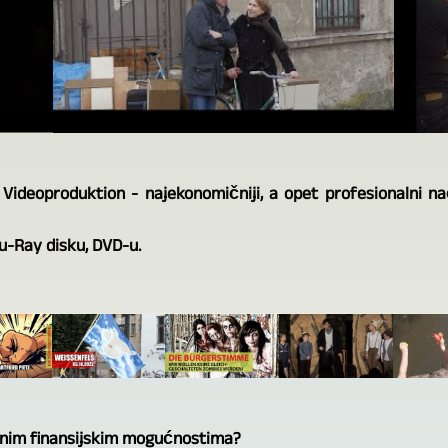
 Videoproduktion - najekonomičniji, a opet profesionalni n
lu-Ray disku, DVD-u.
enim finansijskim mogućnostima?