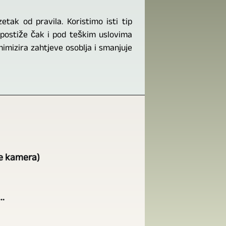
tak od pravila. Koristimo isti tip
e postiže čak i pod teškim uslovima
imizira zahtjeve osoblja i smanjuje
še kamera)
..