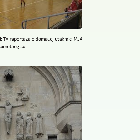
i: TV reportaža o domaćoj utakmici MJA
kometnog ...»