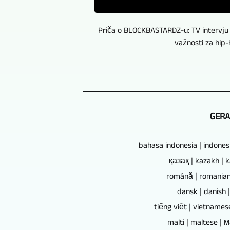
Priča o BLOCKBASTARDZ-u: TV intervju o
važnosti za hip-h
GERA,
bahasa indonesia | indone
қазақ | kazakh | 
română | romania
dansk | danish
tiếng việt | vietnames
malti | maltese |