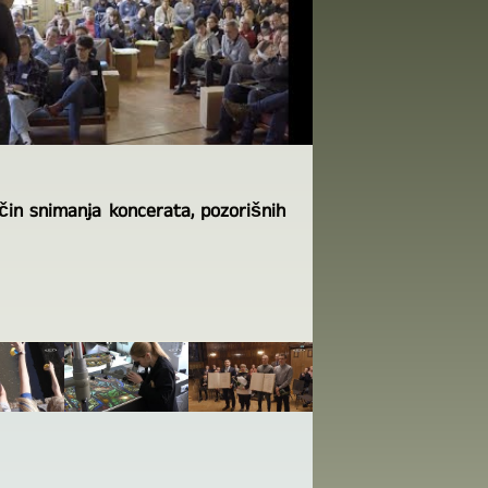
ačin snimanja koncerata, pozorišnih