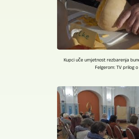
Kupci uče umjetnost rezbarenja bun
Felgerom: TV prilog o r