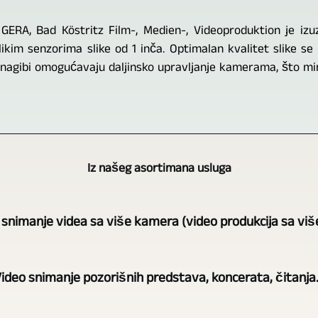
GERA, Bad Köstritz Film-, Medien-, Videoproduktion je izuze
ikim senzorima slike od 1 inča. Optimalan kvalitet slike s
 nagibi omogućavaju daljinsko upravljanje kamerama, što min
Iz našeg asortimana usluga
 snimanje videa sa više kamera (video produkcija sa vi
GERA,
ideo snimanje pozorišnih predstava, koncerata, čitanja.
Bad
Köstritz