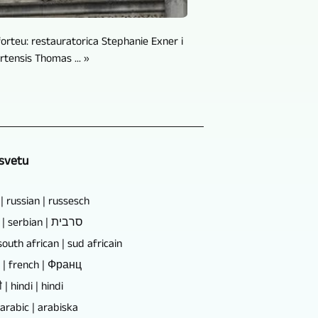
forteu: restauratorica Stephanie Exner i
rtensis Thomas ... »
 svetu
 russian | russesch
Српски | serbian | סרבית
south african | sud africain
s | french | Франц
ी | hindi | hindi
عر | arabic | arabiska