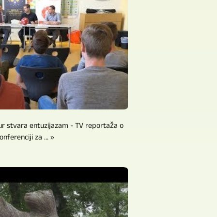
ur stvara entuzijazam - TV reportaža o
nferenciji za ... »