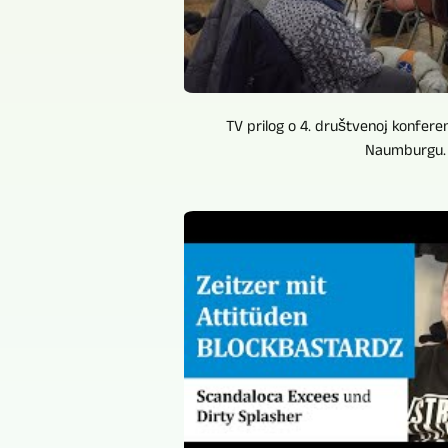
TV prilog o 4. društvenoj konfere
Naumburgu. .