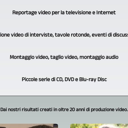
Köstritz
Quando
Film-,
Reportage video per la televisione e Internet
si
Medien-,
tratta
Videoproduktion
Lavorando
di
ti
one video di interviste, tavole rotonde, eventi di discus
per
registrare
offre
molti
video
la
A
anni
di
Montaggio video, taglio video, montaggio audio
registrazione
seconda
come
spettacoli
video
di
giornalista
teatrali,
La
con
ciò
video,
Piccole serie di CD, DVD e Blu-ray Disc
concerti,
registrazione
più
che
ho
letture,
video
telecamere
vuole
potuto
La
ecc.,
di
contemporaneamente.
il
acquisire
nostra
utilizziamo
eventi,
Utilizziamo
cliente
Dai nostri risultati creati in oltre 20 anni di produzione video.
un'esperienza
gamma
naturalmente
concerti,
fotocamere
e
rilevante
di
il
interviste,
dello
di