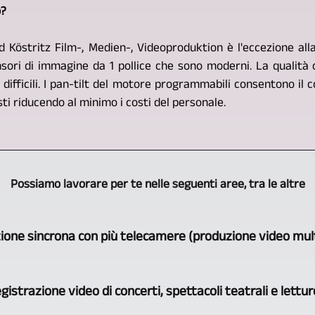
o?
d Köstritz Film-, Medien-, Videoproduktion è l'eccezione all
sori di immagine da 1 pollice che sono moderni. La qualità 
e difficili. I pan-tilt del motore programmabili consentono il
sti riducendo al minimo i costi del personale.
Possiamo lavorare per te nelle seguenti aree, tra le altre
ione sincrona con più telecamere (produzione video mu
GERA,
gistrazione video di concerti, spettacoli teatrali e letture
Bad