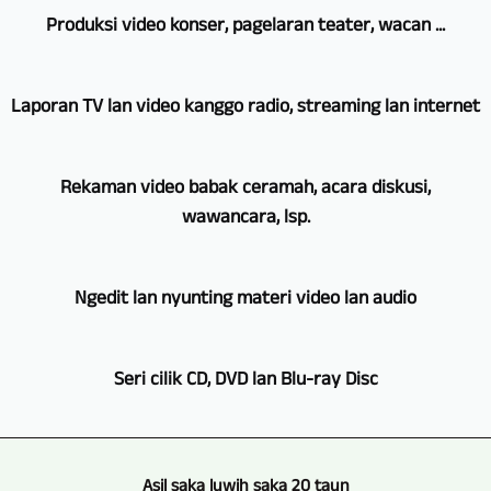
GERA,
Produksi video konser, pagelaran teater, wacan ...
Bad
Köstritz
Rekaman
Film-,
Laporan TV lan video kanggo radio, streaming lan internet
video
Medien-,
konser,
Videoproduktion
Ing
pagelaran
nawakake
Rekaman video babak ceramah, acara diskusi,
wilayah
teater,
sampeyan
wawancara, lsp.
iki,
wacan,
ngrekam
uga,
lan
lan
Kita
kita
liya-
Ngedit lan nyunting materi video lan audio
produksi
uga
bisa
liyane
video
nggunakake
nggambar
mesthi
Mesthine,
multi-
sawetara
akeh
Seri cilik CD, DVD lan Blu-ray Disc
ditindakake
mung
kamera.
kamera
pengalaman
kanthi
ngrekam
Kita
kanggo
adhedhasar
GERA,
sawetara
konser,
nggunakake
ngrekam
pirang-
Bad
kamera.
acara,
kamera
wawancara,
Asil saka luwih saka 20 taun