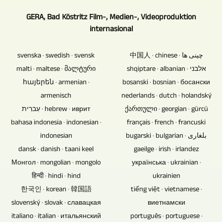
Yen
TV
ngemot
video.
UHD-
wawancara,
lan
GERA, Bad Köstritz Film-, Medien-, Videoproduktion
komponen
Sampeyan
II
obrolan
internasional
laporan
elektronik,
uga
/
utawa
video
kerentanan
bisa
UHDTV2
dhiskusi
svenska · swedish · svensk
kanggo
中国人 · chinese · چینی ها
potensial
ngirim
/
direkam
malti · maltese · მალტური
sampeyan
shqiptare · albanian · אלבני
iki
gambar,
4320p.
tanpa
հայերեն · armenian ·
babagan
bosanski · bosnian · босански
lan
teks,
penonton,
armenisch
macem-
nederlands · dutch · holandský
panyebab
video
ora
עִברִית · hebrew · иврит
macem
ქართული · georgian · gürcü
mundhut
lan
perlu
bahasa indonesia · indonesian ·
topik.
français · french · francuski
data
materi
motor
indonesian
bugarski · bulgarian · بلغاری
ora
audio
pan
dansk · danish · taani keel
gaeilge · irish · irlandez
ana.
sing
miring.
Монгол · mongolian · mongolo
українська · ukrainian ·
Cakram
wis
हिन्दी · hindi · hind
ukrainien
Blu-
ana.
한국인 · korean · 韓国語
tiếng việt · vietnamese ·
ray,
Yen,
slovenský · slovak · славацкая
виетнамски
DVD
umpamane,
italiano · italian · итальянский
português · portuguese ·
lan