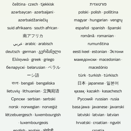
trek
čeština · czech · tjekkisk
פורטוגזית
CD
audio
azərbaycan · azerbaijani ·
polski · polish · polština
becik
saka
azerbaidžaniečių
magyar · hungarian · vengrų
kanggo
rekaman
suid afrikaans · south african ·
español · spanish · španski
adol,
konser
南アフリカ
română · romanian ·
menehi
kudu
عربي · arabic · arabisch
rumunština
utawa
dikuasai,
deutsch · german · გერმანული
eesti keel · estonian · Эстони
arsip
kita
Ελληνικά · greek · griego
македонски · macedonian ·
musik
bisa
беларускі · belarusian · ベラル
macedónio
lan
nindakake
ーシ語
türk · turkish · türkisch
video.
iki
বাংলা · bengali · bengaliska
日本 · japanese · 일본어
utawa
lietuvių · lithuanian · 立陶宛语
қазақ · kazakh · kasachesch
sampeyan
Српски · serbian · serbski
Русский · russian · rusia
bisa
norsk · norwegian · norveġiż
basa jawa · javanese · javanski
nyedhiyakake
lëtzebuergesch · luxembourgish
latviski · latvian · latvian
minangka
· luxembourgeois
hrvatski · croatian · người
file.