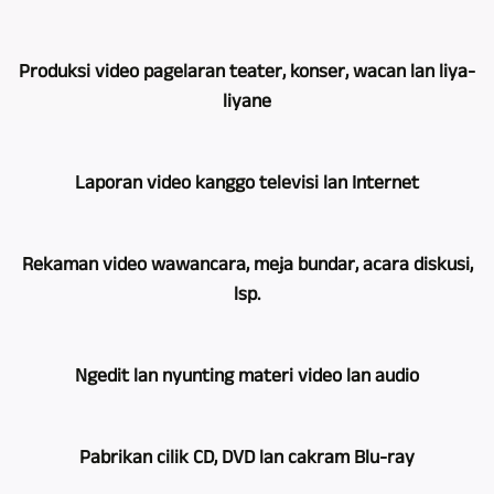
GERA,
Produksi video pagelaran teater, konser, wacan lan liya-
Bad
liyane
Köstritz
Film-,
Ing
Medien-,
Laporan video kanggo televisi lan Internet
rekaman
Videoproduktion
video
iku
Liwat
pagelaran
salah
Rekaman video wawancara, meja bundar, acara diskusi,
pirang-
teater,
siji
lsp.
pirang
konser,
saka
taun
wacan,
sawetara
Kita
kegiatan,
lan
Ngedit lan nyunting materi video lan audio
perusahaan
uga
kita
liya-
sing
nggunakake
uga
liyane,
Mesthine,
nawakake
sawetara
duwe
Pabrikan cilik CD, DVD lan cakram Blu-ray
sawetara
rekaman
produksi
kamera
pengalaman
kamera