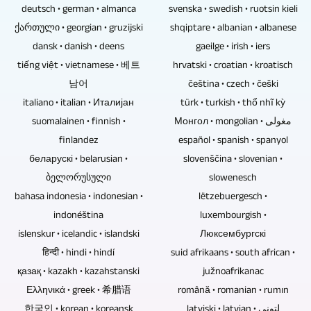
lan
kanggo
lan
ing
kene.
deutsch • german • almanca
svenska • swedish • ruotsin kieli
bisa
CD
ngontrol
digabungake.
8K
Ora
ქართული • georgian • gruzijski
shqiptare • albanian • albanese
nggarap
ora
kabeh
Kita
/
perlu
dansk • danish • deens
gaeilge • irish • iers
sampeyan
ngemot
kamera.
uga
UHD-
motor
tiếng việt • vietnamese • 베트
hrvatski • croatian • kroatisch
ing
komponen
Kameramen
ngethok
II
pan
남어
čeština • czech • češki
meh
elektronik
tambahan
video
/
miring
italiano • italian • Италијан
türk • turkish • thổ nhĩ kỳ
kabeh
sing
ora
saka
UHDTV2
nalika
suomalainen • finnish •
Монгол • mongolian • مغولی
topik
bisa
dibutuhake.
utawa
/
diskusi
finlandez
español • spanish • spanyol
kanggo
dadi
materi
4320p.
tanpa
беларускі • belarusian •
slovenščina • slovenian •
ngasilake
titik
saka
penonton.
ბელორუსული
slowenesch
laporan
lemah
sumber
bahasa indonesia • indonesian •
lëtzebuergesch •
TV
lan
liyane.
indonéština
luxembourgish •
lan
nyebabake
Yen
íslenskur • icelandic • islandski
Люксембургскі
laporan
mundhut
soundtrack
हिन्दी • hindi • hindí
suid afrikaans • south african •
video.
data.
saka
қазақ • kazakh • kazahstanski
južnoafrikanac
Cakram
rekaman
Ελληνικά • greek • 希腊语
română • romanian • rumın
Blu-
konser
한국인 • korean • koreansk
latviski • latvian • لتونی