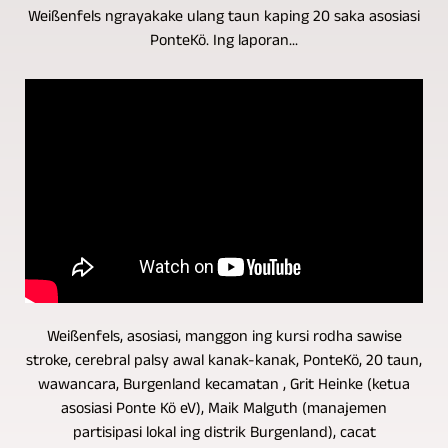
Weißenfels ngrayakake ulang taun kaping 20 saka asosiasi
PonteKö. Ing laporan...
Weißenfels, asosiasi, manggon ing kursi rodha sawise
stroke, cerebral palsy awal kanak-kanak, PonteKö, 20 taun,
wawancara, Burgenland kecamatan , Grit Heinke (ketua
asosiasi Ponte Kö eV), Maik Malguth (manajemen
partisipasi lokal ing distrik Burgenland), cacat