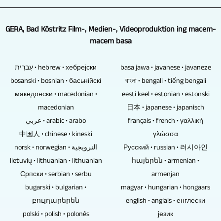
obrolan
acara
ing
kamera
teks
komputer
karo
budaya,
USB
bisa
lan
kanthi
sawetara
GERA, Bad Köstritz Film-, Medien-, Videoproduktion ing macem-
kompetisi
teken,
ndeleng
gambar
kinerja
wong.
macem basa
olahraga,
kertu
kabeh
tambahan
dhuwur.
Gumantung
bal-
memori
lan
bakal
GERA,
apa
עִברִית • hebrew • хебрејски
basa jawa • javanese • javaneze
balan,
lan
bisa
digabungake,
Bad
acara
bosanski • bosnian • басьнійскі
বাংলা • bengali • tiếng bengali
bal
hard
nyelarasake
iki
Köstritz
karo
македонски • macedonian •
eesti keel • estonian • estonski
tangan,
drive
kamera
ora
Film-,
pamirsa,
macedonian
日本 • japanese • japanisch
acara
ora
kanthi
dadi
Medien-,
kamera
عربي • arabic • arabo
français • french • γαλλική
sosial
dijamin
macem-
masalah.
Videoproduktion
sing
中国人 • chinese • kineski
γλώσσα
lan
kanggo
macem
Logo
wis
dikontrol
norsk • norwegian • النرويجية
Русский • russian • 러시아인
liya-
kalanggengan.
cara.
lan
nawakake
remot
lietuvių • lithuanian • lithuanian
հայերեն • armenian •
liyane.
Cakram
Mung
blurb
kamungkinan
uga
Српски • serbian • serbu
armenjan
Amarga
Blu-
butuh
uga
kanggo
bisa
bugarski • bulgarian •
magyar • hungarian • hongaars
akeh
ray,
wong
bisa
ngasilake
digunakake
բուլղարերեն
english • anglais • енглески
pengalaman,
DVD
siji
dirancang
video
ing
polski • polish • polonês
језик
kita