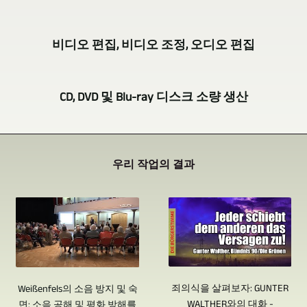
년
다
콘
간
중
서
여
비
비디오 편집, 비디오 조정, 오디오 편집
카
트,
러
디
메
독
대
오
이
라
서
의
CD, DVD 및 Blu-ray 디스크 소량 생산
저
벤
비
등
카
널
트,
디
의
메
GERA,
리
콘
오
비
라
Bad
스
서
녹
우리 작업의 결과
디
를
Köstritz
트
트,
화
오
Film-,
사
로
인
및
녹
Medien-,
용
일
터
제
화
Videoproduktion
하
하
뷰
작
는
은
면
면
등
을
물
CD,
대
서
의
DVD
제
론
죄의식을 살펴보자: GUNTER
화,
Weißenfels의 소음 방지 및 숙
이
비
및
공
여
WALTHER와의 대화 -
면: 소음 공해 및 평화 방해를