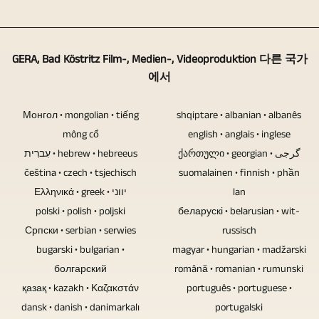
장
주
에
일
방
대
점
제
사
한
식
의
이
도
운
이
을
카
GERA, Bad Köstritz Film-, Medien-, Videoproduktion 다른 국가
있
다
드
미
사
에서
메
습
양
트
지
용
라
니
했
랙
품
하
Монгол • mongolian • tiếng
shqiptare • albanian • albanês
로
다.
다.
과
질
여
mông cổ
english • anglais • inglese
충
메
여
오
עִברִית • hebrew • hebreeus
을
ქართული • georgian • گرجی
이
분
모
기
디
čeština • czech • tsjechisch
suomalainen • finnish • phần
보
를
합
리
에
Ελληνικά • greek • יווני
lan
오
장
수
니
카
는
polski • polish • poljski
беларускі • belarusian • wit-
트
합
행
다.
드,
속
Српски • serbian • serwies
russisch
랙
니
합
여
하
보
bugarski • bulgarian •
magyar • hungarian • madžarski
을
다.
니
러
드
болгарский
및
română • romanian • rumunski
동
비
다.
명
қазақ • kazakh • Καζακστάν
português • portuguese •
드
정
시
디
원
이
dansk • danish • danimarkalı
portugalski
라
보,