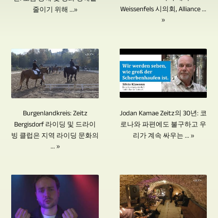
인
분
Weissenfels 시의회, Alliance ...
줄이기 위해 ...»
디
Blu-
합
러
터
»
야
ray
오
니
대
뷰,
에
디
녹
다.
의
토
서
스
화
우
카
론
관
크
는
리
메
이
련
의
물
는
라
벤
경
소
론
같
로
트
험
규
전
은
이
Burgenlandkreis: Zeitz
Jodan Kamae Zeitz의 30년: 코
등
을
모
투
유
Bergisdorf 라이딩 및 드라이
로나와 파편에도 불구하고 우
루
의
쌓
빙 클럽은 지역 라이딩 문화의
리가 계속 싸우는 ... »
배
의
형
어
동
... »
을
치
절
의
집
영
수
제
반
카
니
상
있
조
에
메
다.
제
었
를
불
라
무
작
습
제
과
를
대
에