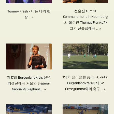
니
공
합
사
공
도
다.
합
니
용
연
선술집 zum 11.
Tommy Fresh - 너는 나의 햇
유
수
니
다.
Commandment in Naumburg
살 ... »
합
의
용
백
의 집주인 Thomas Franke가
다.
동
니
많
합
그의 선술집에서 ... »
건
다
영
다.
은
니
의
른
상
동
부
다.
TV
저
편
일
분
한
기
장
집
한
을
사
고
매
없
유
다
람
와
체
이
형
른
과
보
와
는
의
관
1의 아슬아슬한 승리. FC Zeitz:
제17회 Burgenlandkreis 신년
의
고
달
동
Burgenlandkreis에서 SV
리셉션에서 거물인 Siegmar
카
점
인
서
Grossgrimma와의 축구 ... »
Gabriel과 Sieghard ... »
리
영
메
에
터
가
CD,
상
라
서
뷰
제
DVD
제
는
비
에
작
및
작