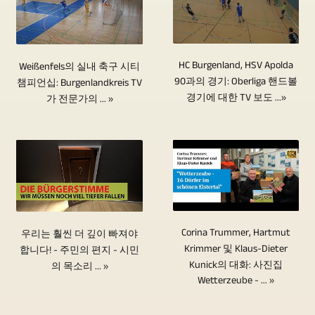
모
디
서
및
Blu-
을
든
오
질
ray
방
완
이
에
문
디
송
료
미
기
자
HC Burgenland, HSV Apolda
Weißenfels의 실내 축구 시티
스
되
할
지
록
90과의 경기: Oberliga 핸드볼
챔피언십: Burgenlandkreis TV
가
크
었
경기에 대한 TV 보도 ...»
수
가 전문가의 ... »
또
해
보
는
습
없
는
야
이
타
니
습
카
하
지
의
다.
니
메
는
않
추
보
다.
라
경
아
종
도
비
설
우
야
을
된
디
정
다
하
Corina Trummer, Hartmut
불
우리는 훨씬 더 깊이 빠져야
장
오
에
중
는
Krimmer 및 Klaus-Dieter
합니다! - 주민의 편지 - 시민
허
소
편
대
카
Kunick의 대화: 사진집
의 목소리 ... »
경
하
만
Wetterzeube - ... »
집
해
메
우
는
큼
중
동
라
두