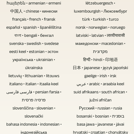
에
오
격
참
հայերեն • armenian • ermeni
lëtzebuergesch •
이
문
보
자
제
여
中国人 • chinese • кинески
luxembourgish • Люксембург
브
화
고
료
어
français • french • fransk
türk • turkish • turco
하
및
및
조
는
카
español • spanish • španělština
norsk • norwegian • noruego
는
USB
스
정
고
메
বাংলা • bengali • бенгал
latviski • latvian • लात्वीयावासी
인
스
포
하
성
svenska • swedish • svedese
라
македонски • macedonian •
터
틱
츠
고
eesti keel • estonian • эстон
מקדונית
능
가
뷰
은
행
українська • ukrainian •
믹
हिन्दी • hindi • 印地语
컴
사
나
영
사,
úkraínska
日本 • japanese • język japoński
싱
퓨
용
대
원
대
lietuvių • lithuanian • litouws
gaeilge • irish • irsk
합
터
됩
화
히
회,
italiano • italian • itaalia keel
عربي • arabic • araabia keel
니
에
니
상
지
사
فارسی فارسی • persian farsia •
suid afrikaans • south african •
다.
서
다.
황
속
פרסיה פרסית
južni afričan
교
추
잘
카
에
slovenščina • slovenian •
되
Русский • russian • rusia
행
가
립
메
서
slovenački
bosanski • bosnian • בוסנית
도
사
텍
니
라
는
bahasa indonesia • indonesian •
basa jawa • javanese • jávai
록
등
스
다.
의
індонезійська
자
hrvatski • croatian • chorvátsky