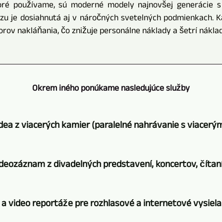
toré používame, sú moderné modely najnovšej generácie s
azu je dosiahnutá aj v náročných svetelných podmienkach. 
v nakláňania, čo znižuje personálne náklady a šetrí náklad
Okrem iného ponúkame nasledujúce služby
dea z viacerých kamier (paralelné nahrávanie s viacer
GERA,
deozáznam z divadelných predstavení, koncertov, čítaní 
Bad
Köstritz
Na
Film-,
 a video reportáže pre rozhlasové a internetové vysiela
videozáznam
Medien-,