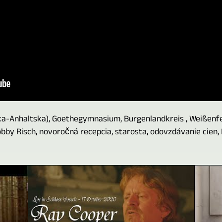
ka-Anhaltska), Goethegymnasium, Burgenlandkreis , Weißenfe
obby Risch, novoročná recepcia, starosta, odovzdávanie cien,