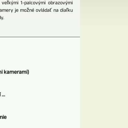
 veľkými 1-palcovými obrazovými
Kamery je možné ovládať na diaľku
y.
ými kamerami)
...
nie