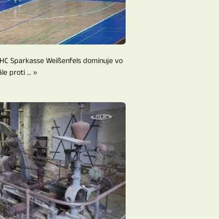
 UHC Sparkasse Weißenfels dominuje vo
ále proti ... »