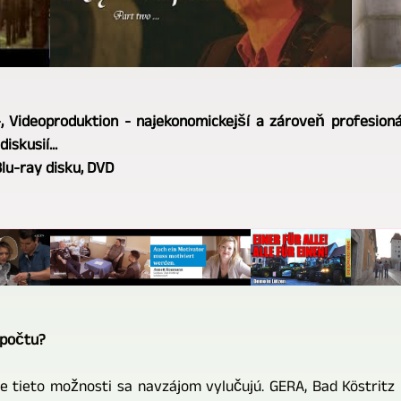
-, Videoproduktion - najekonomickejší a zároveň profesion
iskusií...
Blu-ray disku, DVD
zpočtu?
e tieto možnosti sa navzájom vylučujú. GERA, Bad Köstritz 