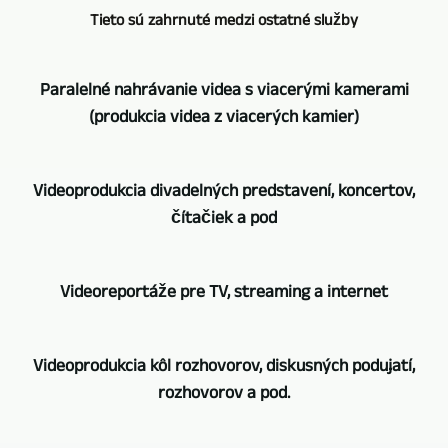
Tieto sú zahrnuté medzi ostatné služby
Paralelné nahrávanie videa s viacerými kamerami
(produkcia videa z viacerých kamier)
Hlavnou
Videoprodukcia divadelných predstavení, koncertov,
oblasťou
čítačiek a pod
činnosti
GERA,
Na
Bad
Videoreportáže pre TV, streaming a internet
videozáznam
Köstritz
koncertov,
Film-,
Vďaka
divadelných
Medien-,
Videoprodukcia kôl rozhovorov, diskusných podujatí,
dlhoročnej
predstavení,
Videoproduktion
rozhovorov a pod.
činnosti
čítačiek
je
máme
a
nahrávanie