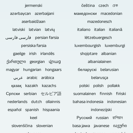
úpravy
4320p.
ľuďmi.
pre
Keďže
nie
jermenski
čeština czech চেক
videa.
Diaľkovo
vás
disky
sú
azərbaycan azerbaijani
македонски macedonian
Môžete
ovládateľné
pracovať
Blu-
potrební.
aserbaidžaan
mazedonesch
tiež
kamery
takmer
ray,
latviski latvian latvių
italiano italian italiană
odoslať
by
vo
DVD
فارسی فارسی persian farsia
lëtzebuergesch
existujúci
sa
všetkých
a
persiska farsia
luxembourgish luxemburgi
obrazový,
použili,
témach
CD
gaeilge irish irlandês
shqiptare albanian
textový,
ak
pri
neobsahujú
ქართული georgian վրաց
albanialainen
video
ide
výrobe
žiadne
magyar hungarian hongaars
беларускі belarusian
a
o
televíznych
elektronické
عربي arabic arábica
belarusça
zvukový
podujatie
reportáží
komponenty,
қазақ kazakh kazachs
polski polish pollakk
materiál.
s
a
táto
Српски serbian セルビア語
suomalainen finnish fiński
V
publikom.
videoreportáží.
potenciálna
nederlands dutch ollainnis
bahasa indonesia indonesian
prípade,
Pokiaľ
zraniteľnosť
español spanish hispaania
indonezijski
že
ide
a
keel
Русский russian রাশিয়ান
sa
o
príčina
slovenščina slovenian
basa jawa javanese იავური
majú
diskusie