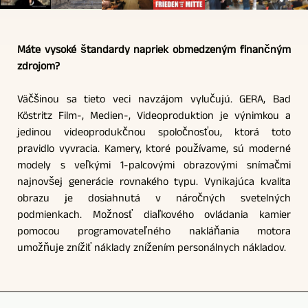
Máte vysoké štandardy napriek obmedzeným finančným
zdrojom?
Väčšinou sa tieto veci navzájom vylučujú. GERA, Bad
Köstritz Film-, Medien-, Videoproduktion je výnimkou a
jedinou videoprodukčnou spoločnosťou, ktorá toto
pravidlo vyvracia. Kamery, ktoré používame, sú moderné
modely s veľkými 1-palcovými obrazovými snímačmi
najnovšej generácie rovnakého typu. Vynikajúca kvalita
obrazu je dosiahnutá v náročných svetelných
podmienkach. Možnosť diaľkového ovládania kamier
pomocou programovateľného nakláňania motora
umožňuje znížiť náklady znížením personálnych nákladov.