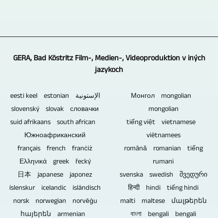
informácií
nielen
pod
Integrácia
Medien-,
osobou.
až
na
kontrolou
dodatočného
Videoproduktion
Samozrejme,
po
archiváciu.
a
textového
ponúka
spoliehame
kultúrne
Pamäťové
môže
a
možnosť
sa
a
karty,
kamery
GERA, Bad Köstritz Film-, Medien-, Videoproduktion v iných
obrazového
vytvárať
na
športové
pevné
nasmerovať
jazykoch
materiálu,
videá
metódu
podujatia,
disky
rôznymi
ako
aj
viacerých
spoločenské
a
spôsobmi.
eesti keel estonian الإستونية
Монгол mongolian
aj
v
kamier,
podujatia
USB
Na
slovenský slovak словачки
mongolian
integrácia
rozlíšení
nakoľko
a
kľúče
ovládanie
suid afrikaans south african
tiếng việt vietnamese
log
8K
ide
mnohé
nie
všetkých
Южноафриканский
viëtnamees
a
/
o
ďalšie.
sú
kamier
français french franċiż
română romanian tiếng
reklamných
UHD-
rozhovory
Vďaka
navrhnuté
stačí
Ελληνικά greek řecký
rumani
reklám
II
a
mnohým
tak,
jedna
日本 japanese japonez
svenska swedish შვედური
prebieha
/
rozhovory
skúsenostiam
aby
osoba.
íslenskur icelandic isländisch
हिन्दी hindi tiếng hindi
aj
UHDTV2
s
sme
vydržali
Ďalší
norsk norwegian norvēģu
malti maltese մալթերեն
počas
/
viacerými
schopní
večne.
kameramani
հայերեն armenian
বাংলা bengali bengali