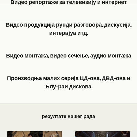
Видео репортаже за телевизију и интернет
снимање
Videoproduktion
позоришних
вам
Захваљујући
представа,
нуди
Видео продукција рунди разговора, дискусија,
вишегодишњем
концерата,
видео
интервјуа итд.
раду,
читања
снимање
такође
и
и
У
можемо
сл.
Видео монтажа, видео сечење, аудио монтажа
продукцију
зависности
да
се
са
од
искористимо
наравно
Видео
више
задатка,
богато
Производња малих серија ЦД-ова, ДВД-ова и
ради
снимање
камера.
неколико
искуство
Блу-раи дискова
са
догађаја,
Користимо
камера
у
више
концерата,
камере
се
овој
Наш
камера.
интервјуа
истог
такође
области.
асортиман
Методом
итд.
типа.
користи
резултате нашег рада
То
услуга
више
је
Када
за
је
обухвата
камера
наравно
је
интервјуе,
резултирало