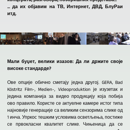
концерата, разговора, позоришних представа...
... да их објавим на ТВ, Интернет, ДВД, БлуРаи
итд.
Мали буџет, велики изазов: Да ли држите своје
високе стандарде?
Ове опције обично сметају једна другој. GERA, Bad
Köstritz Film-, Medien-, Videoproduktion је изузетак и
једина компанија за видео продукцију која побија
ово правило. Користе се актуелне камере истог типа
најновије генерације са великим сензорима слике од
1 инча. Упркос тешким условима осветљења, постиже
се првокласни квалитет слике. Чињеница да се