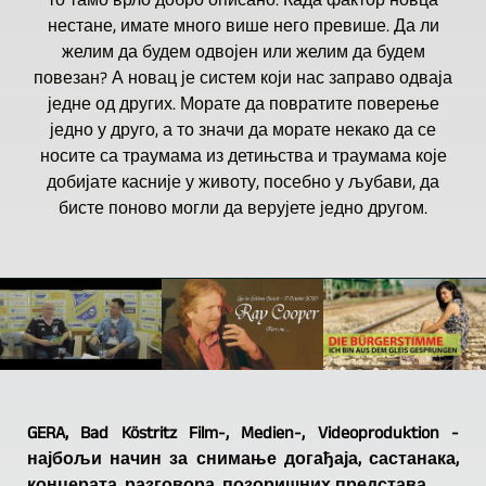
то тамо врло добро описано. Када фактор новца
нестане, имате много више него превише. Да ли
желим да будем одвојен или желим да будем
повезан? А новац је систем који нас заправо одваја
једне од других. Морате да повратите поверење
једно у друго, а то значи да морате некако да се
носите са траумама из детињства и траумама које
добијате касније у животу, посебно у љубави, да
бисте поново могли да верујете једно другом.
GERA, Bad Köstritz Film-, Medien-, Videoproduktion -
најбољи начин за снимање догађаја, састанака,