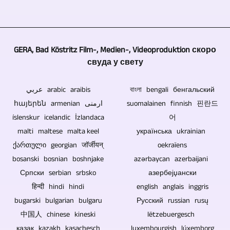
вас
никакве
из
од
у
електронске
других
тога
скоро
компоненте.
извора.
да
свим
Блу-
Ако
GERA, Bad Köstritz Film-, Medien-, Videoproduktion скоро
ли
темама
раи
звучни
свуда у свету
се
на
дискови,
записи
ради
изради
ДВД
на
عربي arabic araibis
বাংলা bengali бенгальский
о
ТВ
и
снимку
հայերեն armenian ارمنی
suomalainen finnish 핀란드
догађају
репортажа
ЦД-
концерта
íslenskur icelandic İzlandaca
어
са
и
ови
треба
malti maltese malta keel
українська ukrainian
публиком,
видео
за
да
ქართული georgian जॉर्जीयन्
oekraïens
овде
репортажа.
музику
се
bosanski bosnian boshnjake
azərbaycan azerbaijani
се
и
ремиксују
Српски serbian srbsko
азербејџански
могу
видео
и
हिन्दी hindi hindi
english anglais inggris
користити
су
мастеришу,
bugarski bulgarian bulgaru
Русский russian rusų
и
стога
можете
中国人 chinese kineski
lëtzebuergesch
камере
први
их
қазақ kazakh kasachesch
luxembourgish lúxemborg