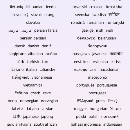
на
избор
доставити
lietuvių lithuanian leedu
hrvatski croatian króatíska
даљинско
као
у
slovenský slovak orang
svenska swedish स्वीडिश
управљање.
сувенир,
складу
slovakia
română romanian rumunjski
Технички
као
са
فارسی فارسی persian farsia
gaeilge irish irish
напори
поклон
тим.
persian persian
беларускі belarusian
су
или
dansk danish daniż
белоруски
смањени
за
shqiptare albanian албан
basa jawa javanese जावानीस
ако
продају.
türk turkish turc
eesti keel estonian estisk
је
italiano italian taliansky
македонски macedonian
видео
tiếng việt vietnamese
macedônio
снимак
vietnamita
português portuguese
дискусија
čeština czech çeke
portugees
без
norsk norwegian norvegian
Ελληνικά greek řecký
публике.
latviski latvian latvian
magyar hungarian Унгар
日本 japanese japonų
polski polish польский
suid afrikaans south african
bahasa indonesia indonesian