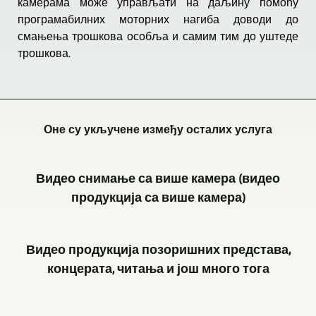
камерама може управљати на даљину помоћу
програмабилних моторних нагиба доводи до
смањења трошкова особља и самим тим до уштеде
трошкова.
Оне су укључене између осталих услуга
Видео снимање са више камера (видео
продукција са више камера)
GERA,
Видео продукција позоришних представа,
Bad
концерата, читања и још много тога
Köstritz
Film-,
Видео
Medien-,