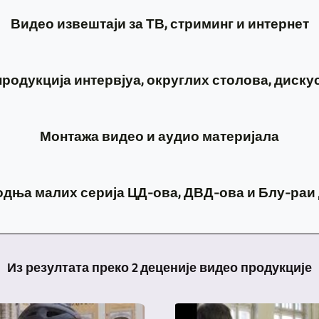
Када
Bad
Видео извештаји за ТВ, стриминг и интернет
је
Köstritz
у
Film-,
И
питању
Medien-,
родукција интервјуа, округлих столова, дискус
у
видео
Videoproduktion
овој
снимање
је
Употреба
области
Монтажа видео и аудио материјала
позоришних
снимање
неколико
можемо
представа,
видео
камера
да
Наравно,
концерата,
записа
је
дња малих серија ЦД-ова, ДВД-ова и Блу-раи
се
само
читања
са
такође
ослањамо
снимање
итд.,
више
корисна
Да
на
концерата,
ми,
камера
за
ли
богато
догађаја,
наравно,
Из резултата преко 2 деценије видео продукције
и
видео
су
искуство
интервјуа
користимо
видео
продукцију
вам
засновано
и
метод
продукција.
рунди