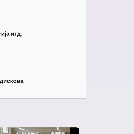
ија итд.
 дискова