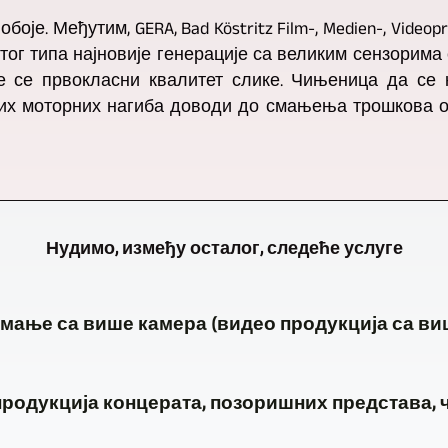
је. Међутим, GERA, Bad Köstritz Film-, Medien-, Videop
тог типа најновије генерације са великим сензорима 
е се првокласни квалитет слике. Чињеница да се
их моторних нагиба доводи до смањења трошкова о
Нудимо, између осталог, следеће услуге
мање са више камера (видео продукција са ви
Основна
родукција концерата, позоришних представа, ч
делатност
GERA,