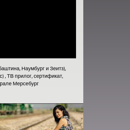
баштина, Наумбург и Зеитз),
 , ТВ прилог, сертификат,
драле Мерсебург