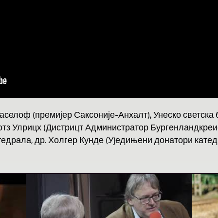
аселоф (премијер Саксоније-Анхалт), Унеско светска 
Готз Улрицх (Дистрицт Администратор Бургенландкреис)
едрала, др. Холгер Кунде (Уједињени донатори кате