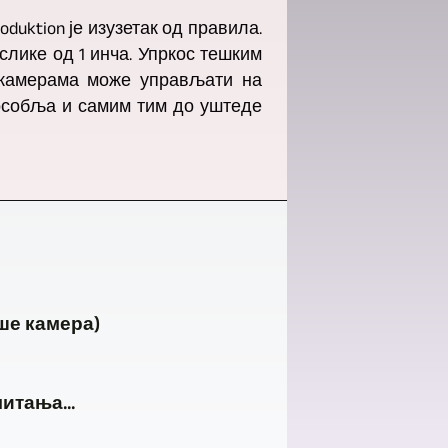
roduktion је изузетак од правила.
слике од 1 инча. Упркос тешким
 камерама може управљати на
собља и самим тим до уштеде
ше камера)
итања...