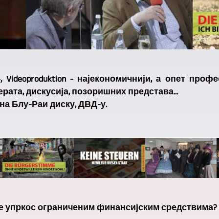
dien-, Videoproduktion - најекономичнији, а опет п
ерата, дискусија, позоришних представа...
, на Блу-Раи диску, ДВД-у.
де упркос ограниченим финансијским средствима?