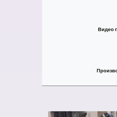
Видео п
Произво