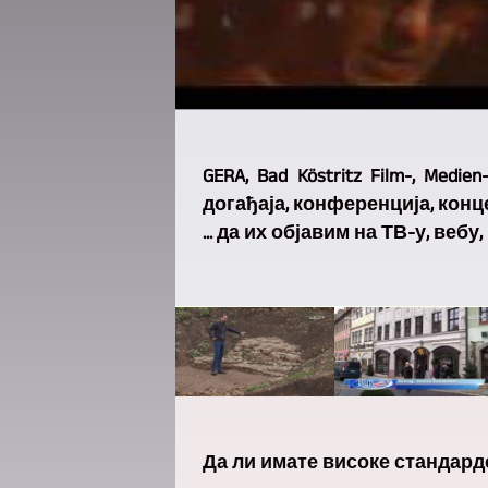
GERA, Bad Köstritz Film-, Me
догађаја, конференција, конц
... да их објавим на ТВ-у, вебу
Да ли имате високе стандар