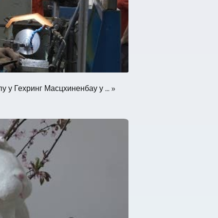
 у Гехринг Масцхиненбау у ... »