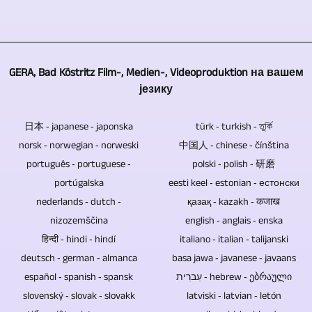
и
ови
контролише
блурб-
Film-,
више
видео
не
више
а
Medien-,
камера.
репортаже
садрже
камера.
такође
Videoproduktion
У
за
никакве
се
може
којој
GERA, Bad Köstritz Film-, Medien-, Videoproduktion на вашем
вас
електронске
дешава
да
језику
мери
на
компоненте
током
производи
се
скоро
које
видео
видео
日本 ‐ japanese ‐ japonska
морају
türk ‐ turkish ‐ তুর্কি
сваку
би
монтаже.
записе
norsk ‐ norwegian ‐ norweski
користити
中国人 ‐ chinese ‐ čínština
тему.
могле
Такође
у
português ‐ portuguese ‐
камере
polski ‐ polish ‐ 研磨
постати
исечемо
8К
portúgalska
на
eesti keel ‐ estonian ‐ естонски
слаба
видео
/
nederlands ‐ dutch ‐
даљинско
қазақ ‐ kazakh ‐ कजाख
тачка
снимке
УХД-
nizozemščina
управљање
english ‐ anglais ‐ enska
и
из
ИИ
हिन्दी ‐ hindi ‐ hindí
зависи
italiano ‐ italian ‐ talijanski
узроковати
њихових
/
deutsch ‐ german ‐ almanca
од
basa jawa ‐ javanese ‐ javaans
губитак
или
УХДТВ2
español ‐ spanish ‐ spansk
тога
עִברִית ‐ hebrew ‐ ებრაული
података.
материјал
/
slovenský ‐ slovak ‐ slovakk
да
latviski ‐ latvian ‐ letón
Блу-