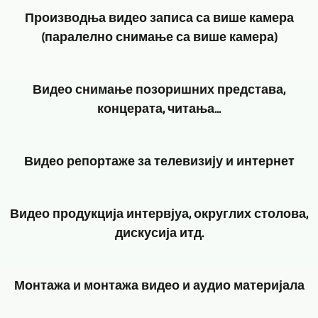
Производња видео записа са више камера
(паралелно снимање са више камера)
Основна
Видео снимање позоришних представа,
делатност
концерата, читања...
GERA,
Bad
За
Köstritz
Видео репортаже за телевизију и интернет
видео
Film-,
снимање
Medien-,
Кроз
концерата,
Videoproduktion
Видео продукција интервјуа, округлих столова,
дугогодишње
позоришних
је
дискусија итд.
деловање
представа,
снимање
имамо
читања
видео
У
и
итд.
Монтажа и монтажа видео и аудио материјала
записа
зависности
богато
доследно
са
од
искуство