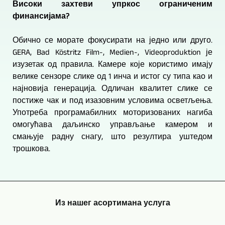
Високи захтеви упркос ограниченим
финансијама?
Обично се морате фокусирати на једно или друго.
GERA, Bad Köstritz Film-, Medien-, Videoproduktion је
изузетак од правила. Камере које користимо имају
велике сензоре слике од 1 инча и истог су типа као и
најновија генерација. Одличан квалитет слике се
постиже чак и под изазовним условима осветљења.
Употреба програмабилних моторизованих нагиба
омогућава даљинско управљање камером и
смањује радну снагу, што резултира уштедом
трошкова.
Из нашег асортимана услуга