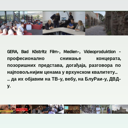
GERA, Bad Köstritz Film-, Medien-, Videoproduktion -
професионално снимање концерата,
позоришних представа, догађаја, разговора по
најповољнијим ценама у врхунском квалитету...
... да их објавим на ТВ-у, вебу, на БлуРаи-у, ДВД-
у.