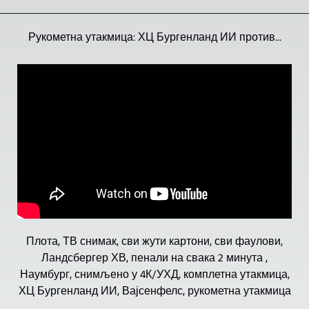
Рукометна утакмица: ХЦ Бургенланд ИИ против...
Плота, ТВ снимак, сви жути картони, сви фаулови,
Ландсбергер ХВ, пенали на свака 2 минута ,
Наумбург, снимљено у 4К/УХД, комплетна утакмица,
ХЦ Бургенланд ИИ, Вајсенфелс, рукометна утакмица