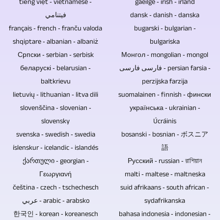
из
4320п.
tiếng việt ‐ vietnamese ‐
ли
gaeilge ‐ irish ‐ irland
раи
других
فيتنامي
догађају
dansk ‐ danish ‐ danska
дискови,
извора.
français ‐ french ‐ franču valoda
присуствује
bugarski ‐ bulgarian ‐
ДВД
Ако
shqiptare ‐ albanian ‐ albaniż
публика.
bulgariska
и
звучни
Српски ‐ serbian ‐ serbisk
Потребно
Монгол ‐ mongolian ‐ mongol
ЦД-
записи
беларускі ‐ belarusian ‐
време
فارسی فارسی ‐ persian farsia ‐
ови
на
baltkrievu
се
perzijska farzija
су
снимку
lietuvių ‐ lithuanian ‐ litva dili
може
suomalainen ‐ finnish ‐ фински
најбољи
концерта
slovenščina ‐ slovenian ‐
смањити
українська ‐ ukrainian ‐
избор
треба
slovensky
ако
Úcráinis
за
да
svenska ‐ swedish ‐ swedia
су
bosanski ‐ bosnian ‐ ボスニア
продају,
се
íslenskur ‐ icelandic ‐ islandés
видео
語
поклањање
ремиксују
ქართული ‐ georgian ‐
снимци
Русский ‐ russian ‐ রাশিয়ান
или
и
Γεωργιανή
разговори
malti ‐ maltese ‐ maltneska
архивирање
мастеришу,
čeština ‐ czech ‐ tschechesch
и
suid afrikaans ‐ south african ‐
музике
можете
عربي ‐ arabic ‐ arabsko
интервјуи
sydafrikanska
и
их
한국인 ‐ korean ‐ koreanesch
без
bahasa indonesia ‐ indonesian ‐