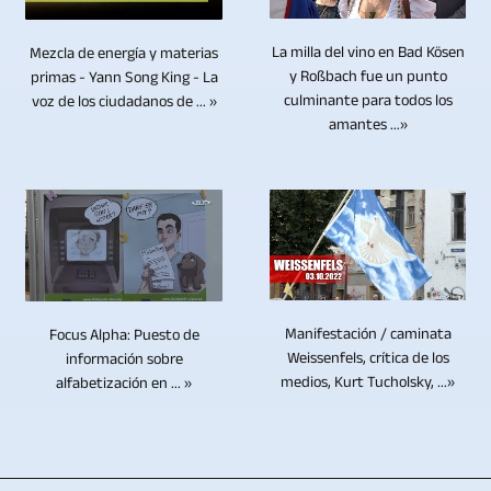
entrevistas
competiciones
y
o
mientras
/
y
deportivas,
los
más
se
UHD-
La milla del vino en Bad Kösen
Mezcla de energía y materias
conversaciones
fútbol,
discos
cámaras
y Roßbach fue un punto
primas - Yann Song King - La
edita
II
con
duros
culminante para todos los
pueden
voz de los ciudadanos de ... »
el
/
varias
balonmano,
amantes ...»
es
ser
material
UHDTV2
personas.
eventos
limitada.
operadas
de
/
Se
sociales
Los
por
video.
4320p.
utilizarán
y
discos
una
Si
cámaras
mucho
Blu-
sola
se
controlables
más.
ray,
persona.
va
de
Debido
DVD
Esto
a
forma
a
Manifestación / caminata
Focus Alpha: Puesto de
y
le
integrar
remota
Weissenfels, crítica de los
información sobre
nuestra
CD
ahorra
material
si
medios, Kurt Tucholsky, ...»
alfabetización en ... »
amplia
carecen
costes
adicional
se
experiencia,
de
de
de
trata
podemos
componentes
personal.
texto
de
producir
electrónicos.