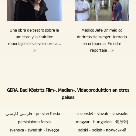
archivo.
a
video.
video
cámaras
una
Las
control
Las
se
son
amplia
memorias
remoto.
bandas
lleva
completamente
variedad
USB,
Desde
sonoras
a
suficientes.
Médico Jefe Dr. médico
de
Una obra de teatro sobre la
las
un
o
cabo
En
Andreas Hellweger: Jornada
amistad y la traición:
lugares
tarjetas
punto
las
en
en ortopedia. En este
reportaje televisivo sobre la ...
cualquier
para
de
central,
reportaje ... »
»
pistas
computadoras
caso,
una
memoria
un
de
de
se
amplia
y
camarógrafo
audio
alto
requieren
variedad
los
tiene
deben
rendimiento.
más
de
discos
todo
ajustarse
Como
de
temas.
duros
a
GERA, Bad Köstritz Film-, Medien-, Videoproduktion en otros
y
uno
dos
Estos
países
tienen
la
mezclarse
de
cámaras
incluyeron
una
vista
mientras
los
cuando
noticias
فارسی فارسی - persian farsia -
slovenský - slovak - slowaaks
vida
y
se
pocos
se
e
persialainen farsia
magyar - hungarian - 匈牙利
útil
puede
edita
productores
trata
información
svenska - swedish - İsveççe
polski - polish - польський
limitada.
alinear
el
de