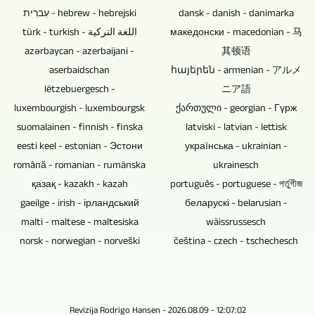
texto,
remotamente
permite
עִברִית - hebrew - hebrejski
dansk - danish - danimarka
punto
son
imagen
las
investigar
türk - turkish - اللغة التركية
македонски - macedonian - 马
débil
necesarios
y
cámaras
todas
azərbaycan - azerbaijani -
其顿语
y
camarógrafos
video,
depende
las
aserbaidschan
հայերեն - armenian - アルメ
provocar
adicionales.
así
de
áreas
lëtzebuergesch -
ニア語
la
como
si
temáticas
luxembourgish - luxembourgsk
ქართული - georgian - Гүрж
pérdida
anuncios
se
concebibles
suomalainen - finnish - finska
latviski - latvian - lettisk
de
publicitarios.
trata
para
eesti keel - estonian - Эстони
українська - ukrainian -
datos.
También
de
producir
română - romanian - rumänska
ukrainesch
Los
cortamos
un
reportajes
қазақ - kazakh - kazah
português - portuguese - পর্তুগীজ
discos
videos
evento
de
gaeilge - irish - ірландський
беларускі - belarusian -
Blu-
de
con
televisión
malti - maltese - maltesiska
wäissrussesch
ray,
ellos
público.
y
norsk - norwegian - norveški
čeština - czech - tschechesch
DVD
o
Si
reportajes
y
material
las
en
CD
de
entrevistas,
video.
son
otras
conversaciones
Revizija Rodrigo Hansen - 2026.08.09 - 12:07:02