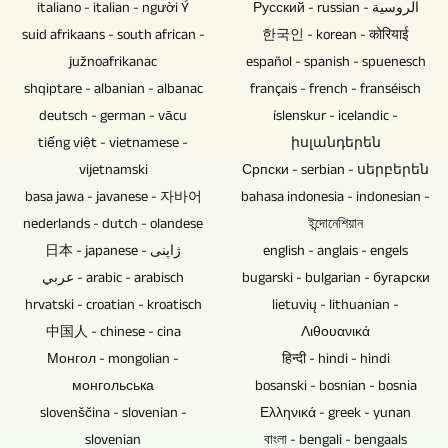
de
actual,
italiano - italian - người Ý
Русский - russian - الروسية
Los
las
material
video,
grabar
eventos
suid afrikaans - south african -
한국인 - korean - कोरियाई
discos
cámaras
de
GERA,
en
culturales,
južnoafrikanac
español - spanish - spuenesch
Blu-
de
video.
Bad
vídeo
competiciones
shqiptare - albanian - albanac
français - french - franséisch
ray,
varias
Durante
Köstritz
entrevistas
deportivas,
deutsch - german - vācu
íslenskur - icelandic -
DVD
formas.
la
Film-,
y
fútbol,
tiếng việt - vietnamese -
իսլանդերեն
y
5
edición
Medien-,
conversaciones
vijetnamski
Српски - serbian - սերբերեն
CD
y
del
Videoproduktion
con
balonmano,
basa jawa - javanese - 자바어
bahasa indonesia - indonesian -
no
más
video
puede
varias
eventos
nederlands - dutch - olandese
ইন্দোনেশিয়ান
contienen
cámaras
también
producir
personas.
sociales
日本 - japanese - ژاپنی
english - anglais - engels
ningún
pueden
se
videos
Hasta
y
عربي - arabic - arabisch
bugarski - bulgarian - бугарски
componente
ser
diseñan
en
qué
mucho
hrvatski - croatian - kroatisch
lietuvių - lithuanian -
electrónico
operadas
e
8K/UHD-
punto
más.
中国人 - chinese - cina
Λιθουανικά
que
por
integran
II/UHDTV2/4320p.
es
Nuestra
Монгол - mongolian -
हिन्दी - hindi - hindi
pueda
una
material
necesario
gran
монгольська
bosanski - bosnian - bosnia
convertirse
sola
adicional
poder
experiencia
slovenščina - slovenian -
Ελληνικά - greek - yunan
en
persona.
de
controlar
le
slovenian
বাংলা - bengali - bengaals
un
No