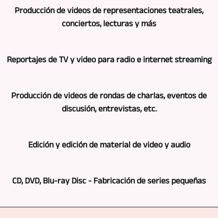
GERA,
Producción de videos de representaciones teatrales,
Bad
conciertos, lecturas y más
Köstritz
Film-,
Por
Medien-,
Reportajes de TV y video para radio e internet streaming
supuesto,
Videoproduktion
la
es
También
grabación
su
Producción de videos de rondas de charlas, eventos de
en
en
socio
discusión, entrevistas, etc.
esta
vídeo
cuando
área,
de
se
Dependiendo
podemos
conciertos,
Edición y edición de material de video y audio
trata
del
aprovechar
representaciones
de
pedido,
una
teatrales,
Por
grabaciones
también
gran
CD, DVD, Blu-ray Disc - Fabricación de series pequeñas
lecturas,
supuesto,
multicámara
utilizamos
experiencia
etc.
grabar
y
varias
basada
¿Necesita
se
eventos,
producción
cámaras