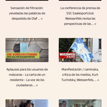
va
transmitido
pareja.
a
grabación
una
a
La conferencia de prensa de
Sensación de filtración:
por
Los
grabar
de
calidad
mostrar
SSC Saalesportclub
¡reveladas las palabras de
televisión
CD,
en
video,
de
Weissenfels revisa las
despedida de Olaf ... »
al
varios
DVD
video
perspectivas de las ... »
la
imagen
interrogador
cientos
y
desde
edición
idéntica
en
de
discos
diferentes
de
para
la
reportajes
Blu-
perspectivas,
video
cada
imagen
en
ray
podemos
es
imagen
en
vídeo
no
hacerlo
el
o
entrevistas
y
solo
usando
siguiente
configuración
con
reportajes
ofrecen
el
Manifestación / caminata,
paso
Aplausos para los usuarios de
de
una
de
ventajas
método
crítica de los medios, Kurt
máscaras - La carta de un
lógico
la
sola
televisión.
Tucholsky, Weissenfels, ... »
residente - La voz de los
imbatibles
multicámara.
en
cámara.
persona,
ciudadanos ... »
Esta
en
Se
la
La
a
actividad
términos
utilizan
producción
edición
veces
condujo
de
cámaras
de
de
dos
a