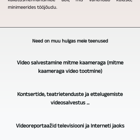
kallutusmehhanismide abil, mis vähendab kulusid,
minimeerides tööjõudu.
Need on muu hulgas meie teenused
Video salvestamine mitme kaameraga (mitme
kaameraga video tootmine)
GERA,
Kontsertide, teatrietenduste ja ettelugemiste
Bad
videosalvestus ...
Köstritz
Film-,
Teatrietenduste,
Medien-,
Videoreportaažid televisiooni ja Interneti jaoks
kontsertide,
Videoproduktion
ettelugemiste
on