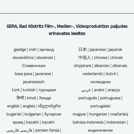
logosid
ka
sellest,
teemal.
kõvaketaste
ja
eraldusvõimega
kas
säilivusaeg
reklaame.
8K
üritusel
on
Lõikame
/
on
GERA, Bad Köstritz Film-, Medien-, Videoproduktion paljudes
piiratud.
ka
UHD-
erinevates keeltes
publikut
Kuna
nende
II
kohal.
Blu-
videoid
/
gaeilge ¦ irish ¦ ирланд
日本 ¦ japanese ¦ japansk
Vajalikku
ray-
või
UHDTV2
slovenščina ¦ slovenian ¦
中国人 ¦ chinese ¦ chinois
aega
plaadid,
muudest
/
Славенская
shqiptare ¦ albanian ¦ albanais
saab
DVD-
allikatest
4320p.
basa jawa ¦ javanese ¦
nederlands ¦ dutch ¦
lühendada,
d
pärit
javanesesch
холандски
kui
ja
materjali.
türk ¦ turkish ¦ турэцкая
عربي ¦ arabic ¦ arapça
videosalvestised
CD-
Kui
हिन्दी ¦ hindi ¦ Хинди
português ¦ portuguese ¦
on
d
kontserdisalvestuse
english ¦ anglais ¦ ინგლისური
portugalski
vestlused
ei
heliribasid
bugarski ¦ bulgarian ¦ бугарски
magyar ¦ hungarian ¦ maďarský
ja
sisalda
tuleb
қазақ ¦ kazakh ¦ kazakh
bahasa indonesia ¦ indonesian ¦
intervjuud
elektroonilisi
remiksida
فارسی فارسی ¦ persian farsia ¦
индонезиски
ilma