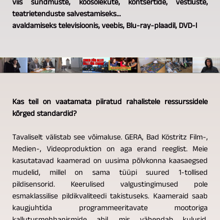
viis sündmuste, koosolekute, kontsertide, vestluste,
teatrietenduste salvestamiseks...
avaldamiseks televisioonis, veebis, Blu-ray-plaadil, DVD-l
Kas teil on vaatamata piiratud rahalistele ressurssidele
kõrged standardid?
Tavaliselt välistab see võimaluse. GERA, Bad Köstritz Film-,
Medien-, Videoproduktion on aga erand reeglist. Meie
kasutatavad kaamerad on uusima põlvkonna kaasaegsed
mudelid, millel on sama tüüpi suured 1-tollised
pildisensorid. Keerulised valgustingimused pole
esmaklassilise pildikvaliteedi takistuseks. Kaameraid saab
kaugjuhtida programmeeritavate mootoriga