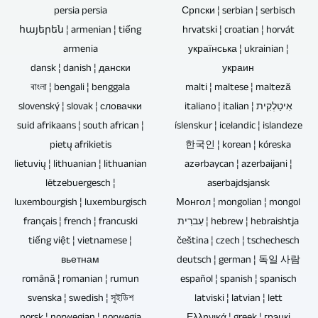
komponente,
ja
persia persia
Српски ¦ serbian ¦ serbisch
publikuta.
puudub
masterdada,
հայերեն ¦ armenian ¦ tiếng
hrvatski ¦ croatian ¦ horvát
see
saate
armenia
українська ¦ ukrainian ¦
võimalik
need
dansk ¦ danish ¦ дански
украин
haavatavus
vastavalt
বাংলা ¦ bengali ¦ benggala
malti ¦ maltese ¦ malteză
ja
varustada.
slovenský ¦ slovak ¦ словачки
italiano ¦ italian ¦ אִיטַלְקִית
andmete
suid afrikaans ¦ south african ¦
íslenskur ¦ icelandic ¦ islandeze
kadumise
pietų afrikietis
한국인 ¦ korean ¦ kóreska
põhjus.
lietuvių ¦ lithuanian ¦ lithuanian
azərbaycan ¦ azerbaijani ¦
Blu-
lëtzebuergesch ¦
aserbajdsjansk
ray-,
luxembourgish ¦ luxemburgisch
Монгол ¦ mongolian ¦ mongol
DVD-
français ¦ french ¦ francuski
עִברִית ¦ hebrew ¦ hebraishtja
ja
tiếng việt ¦ vietnamese ¦
čeština ¦ czech ¦ tschechesch
CD-
вьетнам
deutsch ¦ german ¦ 독일 사람
plaadid
română ¦ romanian ¦ rumun
español ¦ spanish ¦ spanisch
on
svenska ¦ swedish ¦ সুইডিশ
latviski ¦ latvian ¦ lett
parim