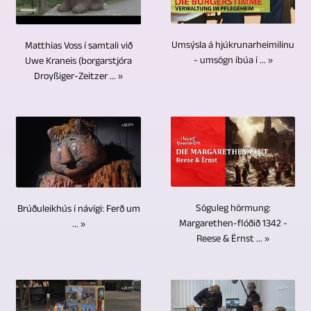
Við
að
tvær
umræðuefni
upp
myndatökumaður
klippingu
minnsta
myndavélar
og
á
allt
myndbandsins
kosti
eru
Umsýsla á hjúkrunarheimilinu
Matthias Voss í samtali við
staðsetningar
sérstaka
fyrir
eru
í
alltaf
- umsögn íbúa í ... »
Uwe Kraneis (borgarstjóra
voru
kosti
augum
hljóðrásir
4K/UHD.
Droyßiger-Zeitzer ... »
nauðsynlegar
mjög
umfram
og
og
Vídeóklippingin
þegar
fjölbreyttar.
aðra
getur
hljóðrásir
er
kemur
Þar
geymslumiðla,
stillt
skoðaðar,
unnin
að
var
og
myndavélarnar
stilltar
með
viðtölum
um
ekki
saman
og
faglegum
og
að
bara
á
blandaðar
hugbúnaði
samtölum
ræða
til
margvíslegan
á
á
Söguleg hörmung:
Brúðuleikhús í návígi: Ferð um
við
núverandi
geymslu.
hátt.
Margarethen-flóðið 1342 -
sama
... »
afkastamiklum
marga.
upplýsingar
Öryggi
Það
Reese & Ërnst ... »
tíma.
tölvum.
Fjarstýrðar
og
gagna
þarf
Viðbótartexti,
Sem
myndavélar
fréttir,
á
aðeins
mynd-
einn
yrðu
félagsviðburði,
USB-
einn
og
af
notaðar