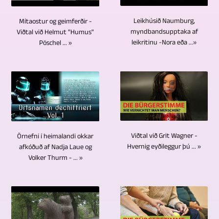
gegnum
DVD
atburðarins
leiksýningar,
gerð.
spyrjandi
árin
diskum
frá
fyrirlestra
Þegar
Leikhúsið Naumburg,
Mítaostur og geimferðir -
ætti
hafa
og
mismunandi
myndbandsupptaka af
Viðtal við Helmut "Humus"
o.fl.
kemur
ekki
nokkur
leikritinu -Nora eða ...»
Pöschel ... »
Blu-
sjónarhornum
á
að
að
hundruð
ray
á
myndband.
myndgæðum
vera
myndbandsskýrslur
diskum
myndinni.
Annar
gerir
sýnilegur
og
í
Við
og
GERA,
í
sjónvarpsþáttur
litlum
treystum
að
Bad
viðtölum
verið
seríum.
á
minnsta
Köstritz
við
rannsakaðar,
Geisladiskar,
nútíma
kosti
Film-,
eina
teknar,
DVD
Viðtal við Grit Wagner -
myndavélar
Örnefni í heimalandi okkar
jafn
Medien-,
manneskju
klipptar
Hvernig eyðileggur þú ... »
afkóðuð af Nadja Laue og
diskar
sem
mikilvægur
Videoproduktion
nægja
Volker Thurm - ... »
og
og
eru
hluti
engar
tvær
útvarpað
Blu-
fjarstýrðar.
myndbandsframleiðslu
málamiðlanir.
myndavélar.
í
ray
Frá
er
Upptakan
Fleiri
sjónvarpi.
diskar
miðpunkti
myndbandsklippingin.
er
en
Bæði
bjóða
hefur