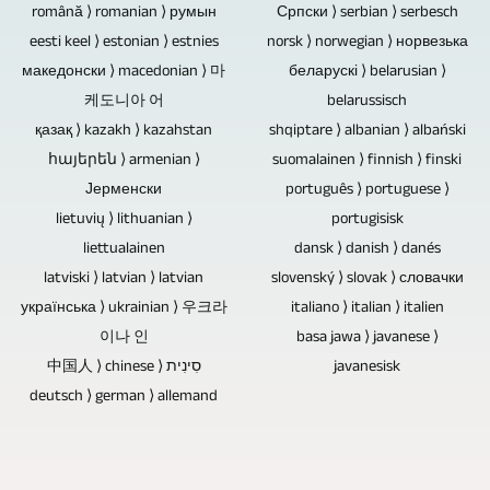
Blu-
við
română ⟩ romanian ⟩ румын
Српски ⟩ serbian ⟩ serbesch
ray
gert
eesti keel ⟩ estonian ⟩ estnies
norsk ⟩ norwegian ⟩ норвезька
diskar,
það
македонски ⟩ macedonian ⟩ 마
беларускі ⟩ belarusian ⟩
DVD
eða
케도니아 어
belarussisch
diskar
þú
қазақ ⟩ kazakh ⟩ kazahstan
shqiptare ⟩ albanian ⟩ albański
og
getur
հայերեն ⟩ armenian ⟩
suomalainen ⟩ finnish ⟩ finski
geisladiskar
útvegað
Јерменски
português ⟩ portuguese ⟩
fyrir
það
lietuvių ⟩ lithuanian ⟩
portugisisk
tónlist
sem
liettualainen
dansk ⟩ danish ⟩ danés
og
skrá.
latviski ⟩ latvian ⟩ latvian
slovenský ⟩ slovak ⟩ словачки
myndband
українська ⟩ ukrainian ⟩ 우크라
italiano ⟩ italian ⟩ italien
eru
이나 인
basa jawa ⟩ javanese ⟩
því
中国人 ⟩ chinese ⟩ סִינִית
javanesisk
fyrsti
deutsch ⟩ german ⟩ allemand
kosturinn
sem
minjagripur,