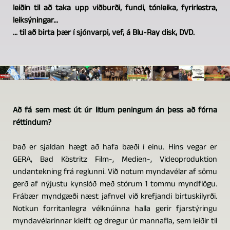
leiðin til að taka upp viðburði, fundi, tónleika, fyrirlestra,
leiksýningar...
... til að birta þær í sjónvarpi, vef, á Blu-Ray disk, DVD.
Að fá sem mest út úr litlum peningum án þess að fórna
réttindum?
Það er sjaldan hægt að hafa bæði í einu. Hins vegar er
GERA, Bad Köstritz Film-, Medien-, Videoproduktion
undantekning frá reglunni. Við notum myndavélar af sömu
gerð af nýjustu kynslóð með stórum 1 tommu myndflögu.
Frábær myndgæði næst jafnvel við krefjandi birtuskilyrði.
Notkun forritanlegra vélknúinna halla gerir fjarstýringu
myndavélarinnar kleift og dregur úr mannafla, sem leiðir til