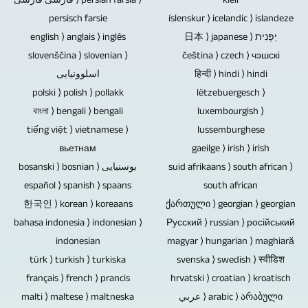
فارسی فارسی ⟩ persian farsia ⟩
án
kieli
næstum
og
mynd-,
UHDTV2
persisch farsie
áhorfenda.
íslenskur ⟩ icelandic ⟩ islandeze
öllum
geisladiskar
texta-,
/
english ⟩ anglais ⟩ inglês
日本 ⟩ japanese ⟩ יַפָּנִית
málum
innihalda
myndbands-
4320p.
slovenščina ⟩ slovenian ⟩
čeština ⟩ czech ⟩ чэшскі
til
enga
og
اسلوونیایی
हिन्दी ⟩ hindi ⟩ hindi
að
rafræna
hljóðefni.
polski ⟩ polish ⟩ pollakk
lëtzebuergesch ⟩
framleiða
íhluti
Ef
বাংলা ⟩ bengali ⟩ bengali
luxembourgish ⟩
sjónvarpsskýrslur
er
til
tiếng việt ⟩ vietnamese ⟩
lussemburghese
og
þessi
dæmis
вьетнам
gaeilge ⟩ irish ⟩ irish
myndbandsskýrslur.
hugsanlega
á
bosanski ⟩ bosnian ⟩ بوسنیایی
suid afrikaans ⟩ south african ⟩
varnarleysi
að
español ⟩ spanish ⟩ spaans
south african
og
ná
한국인 ⟩ korean ⟩ koreaans
ქართული ⟩ georgian ⟩ georgian
orsök
tökum
bahasa indonesia ⟩ indonesian ⟩
Русский ⟩ russian ⟩ російський
gagnataps
á
indonesian
magyar ⟩ hungarian ⟩ maghiară
ekki
hljóðlögum
türk ⟩ turkish ⟩ turkiska
svenska ⟩ swedish ⟩ स्वीडिश
til
tónleikaupptöku
français ⟩ french ⟩ prancis
hrvatski ⟩ croatian ⟩ kroatisch
staðar.
getum
malti ⟩ maltese ⟩ maltneska
عربي ⟩ arabic ⟩ არაბული