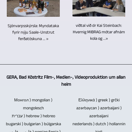
menningarviðburði,
lykkjum,
mann
myndbandsefni
fáum
ef
íþróttakeppni,
minniskortum
til
sem
myndbandsframleiðendum
um
fótbolta,
og
að
og
getur
viðburð
handbolta
hörðum
stjórna
viðtal við dr Kai Steinbach:
Sjónvarpsskýrsla: Myndataka
útskýringar
GERA,
er
og
Hvernig MIBRAG mótar afnám
fyrir nýju Saale-Unstrut
diskum
öllum
eru
Bad
að
kola og ...»
margt
ferðatöskuna ... »
er
myndavélunum.
einnig
Köstritz
ræða
fleira.
ekki
Ekki
hannaðir
Film-,
með
Vegna
tryggt
er
og
Medien-,
áhorfendum.
margvíslegrar
um
þörf
samþættir
Videoproduktion
Tæknilega
reynslu
eilífð.
á
við
framleitt
átakið
GERA, Bad Köstritz Film-, Medien-, Videoproduktion um allan
okkar
Þar
fleiri
myndbandsklippingu.
myndbönd
heim
minnkar
getum
sem
myndatökumönnum.
Þú
í
ef
við
Blu-
getur
8K
Монгол ⟩ mongolian ⟩
myndbandsupptakan
Ελληνικά ⟩ greek ⟩ grčki
unnið
ray
líka
/
mongolesch
er
azərbaycan ⟩ azerbaijani ⟩
fyrir
diskar,
sent
UHD-
עִברִית ⟩ hebrew ⟩ hebreo
af
azerbaijani
þig
DVD
inn
II
bugarski ⟩ bulgarian ⟩ búlgarska
umræðum
nederlands ⟩ dutch ⟩ hollannin
í
diskar
núverandi
/