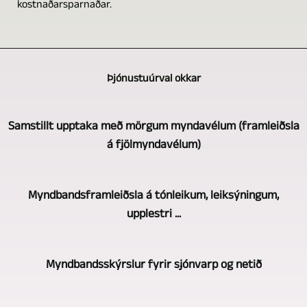
kostnaðarsparnaðar.
Þjónustuúrval okkar
Samstillt upptaka með mörgum myndavélum (framleiðsla
á fjölmyndavélum)
GERA,
Myndbandsframleiðsla á tónleikum, leiksýningum,
Bad
upplestri ...
Köstritz
Film-,
Þegar
Medien-,
Myndbandsskýrslur fyrir sjónvarp og netið
kemur
Videoproduktion
að
býður
Á