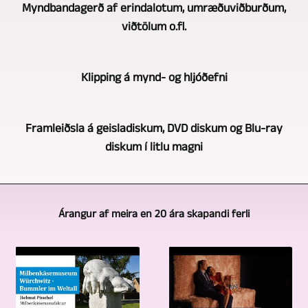
myndbandsupptöku
upp
Myndbandagerð af erindalotum, umræðuviðburðum,
þessu
leikhússýninga,
á
viðtölum o.fl.
sviði
tónleika,
myndbandsupptöku
getum
upplestra
með
Við
við
o.fl.
Klipping á mynd- og hljóðefni
nokkrum
notum
líka
notum
myndavélum
líka
byggt
við
Að
á
margar
á
Framleiðsla á geisladiskum, DVD diskum og Blu-ray
náttúrulega
sjálfsögðu
sama
myndavélar
mikilli
diskum í litlu magni
fjölmyndavélaaðferðina.
er
tíma.
til
reynslu
Fjölmyndavélaupptakan
bara
Fyrir
að
sem
Við
gerir
hálf
slíka
taka
byggir
getum
það
baráttan
framleiðslu
upp
Árangur af meira en 20 ára skapandi ferli
á
boðið
mögulegt
að
notum
viðtöl,
margra
þér
að
taka
við
hringborð,
ára
framleiðslu
fanga
upp
myndavélar
umræðuviðburði
starfsemi.
á
mörg
atburði,
af
o.s.frv.
Í
geisladiskum,
svæði
tónleika,
sömu
Ef