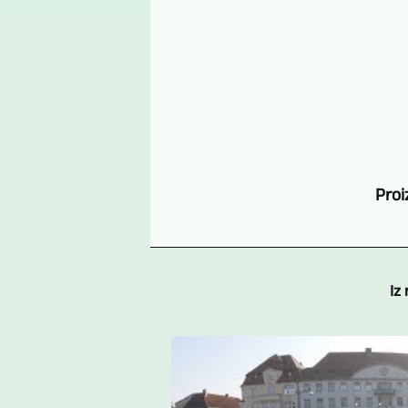
Proi
Iz