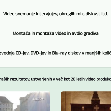
snemanje
Videoproduktion
Skozi
koncertov,
vam
Video snemanje intervjujev, okroglih miz, diskusij itd.
dolgoletno
gledaliških
ponuja
delovanje
predstav,
snemanje
Uporaba
imamo
branj
Montaža in montaža video in avdio gradiva
videa
več
tudi
itd.
z
kamer
na
dosledno
Video
več
je
tem
zvodnja CD-jev, DVD-jev in Blu-ray diskov v manjših koli
uporabljamo
snemanje
kamerami
koristna
področju
metodo
dogodkov,
hkrati.
tudi
bogate
Potrebujete
več
koncertov,
Uporablja
za
izkušnje.
CD-
kamer.
intervjujev
se
video
 naših rezultatov, ustvarjenih v več kot 20 letih video produkci
Izdelanih
je,
Snemanje
ipd.
več
produkcijo
in
DVD-
z
je
kamer
krogov
predvajanih
je
več
razumljivo
istega
pogovorov,
je
ali
kamerami
le
tipa.
intervjujev,
bilo