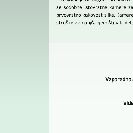
Praviloma je nemogoče uresničiti ob
se sodobne istovrstne kamere zadn
prvovrstno kakovost slike. Kamere
stroške z zmanjšanjem števila delo
Vzporedno 
Vide