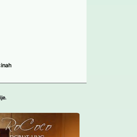
činah
je.