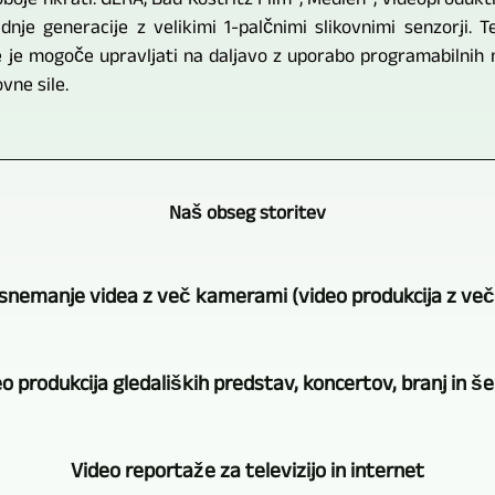
oje hkrati. GERA, Bad Köstritz Film-, Medien-, Videoprodukti
je generacije z velikimi 1-palčnimi slikovnimi senzorji. Te
 je mogoče upravljati na daljavo z uporabo programabilnih 
vne sile.
Naš obseg storitev
snemanje videa z več kamerami (video produkcija z ve
GERA,
o produkcija gledaliških predstav, koncertov, branj in š
Bad
Köstritz
Za
Film-,
Video reportaže za televizijo in internet
video
Medien-,