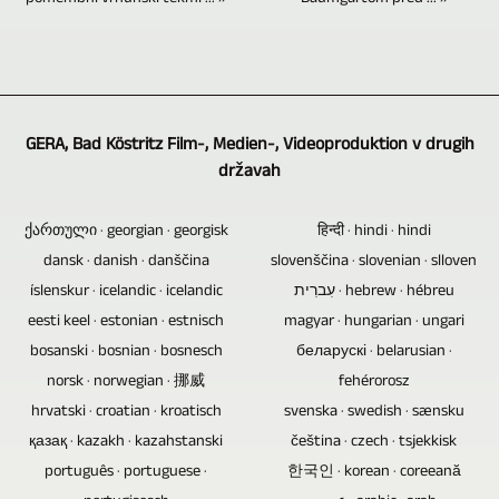
TV
pomembni vrhunski tekmi ... »
Blu-
slikovnega,
že
dogodek
reportaže
ray,
besedilnega
ponuja
z
in
DVD-
in
možnost
občinstvom,
video
ji
video
ustvarjanja
lahko
reportaže
in
materiala.
videoposnetkov
tu
GERA, Bad Köstritz Film-, Medien-, Videoproduktion v drugih
o
CD-
Oddate
v
uporabimo
državah
najrazličnejših
ji
lahko
8K
tudi
temah.
ne
tudi
/
daljinsko
ქართული · georgian · georgisk
हिन्दी · hindi · hindi
vsebujejo
obstoječe
UHD-
vodene
dansk · danish · danščina
slovenščina · slovenian · slloven
elektronskih
slikovno,
II
kamere.
íslenskur · icelandic · icelandic
עִברִית · hebrew · hébreu
komponent,
besedilno,
/
Če
eesti keel · estonian · estnisch
magyar · hungarian · ungari
te
video
UHDTV2
so
bosanski · bosnian · bosnesch
беларускі · belarusian ·
potencialne
in
/
intervjuji,
norsk · norwegian · 挪威
fehérorosz
ranljivosti
zvočno
4320p.
pogovori
hrvatski · croatian · kroatisch
svenska · swedish · sænsku
in
gradivo.
ali
қазақ · kazakh · kazahstanski
čeština · czech · tsjekkisk
vzroka
Če
krogi
português · portuguese ·
한국인 · korean · coreeană
za
želite