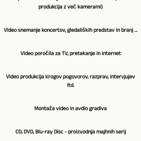
produkcija z več kamerami)
GERA,
Video snemanje koncertov, gledaliških predstav in branj ...
Bad
Köstritz
Za
Film-,
Video poročila za TV, pretakanje in internet
video
Medien-,
snemanje
Videoproduktion
Skozi
koncertov,
je
Video produkcija krogov pogovorov, razprav, intervjujev
dolgoletno
gledaliških
vaš
itd.
delovanje
predstav,
partner,
imamo
branj
ko
Odvisno
tudi
itd.
Montaža video in avdio gradiva
gre
od
na
dosledno
za
naročila
tem
uporabljamo
Snemanje
snemanje
uporabljamo
področju
CD, DVD, Blu-ray Disc - proizvodnja majhnih serij
metodo
dogodkov,
z
tudi
bogate