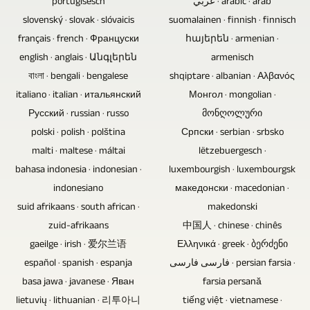
razprav
portugisesch
عربي · arabic · arab
izgubo
na
posneti
slovenský · slovak · slóvaicis
suomalainen · finnish · finnisch
podatkov
primer
brez
français · french · Француски
հայերեն · armenian ·
ni.
masterizirati
občinstva,
english · anglais · Անգլերեն
armenisch
Blu-
zvočne
ni
বাংলা · bengali · bengalese
shqiptare · albanian · Αλβανός
ray
posnetke
potrebe
italiano · italian · итальянский
Монгол · mongolian ·
diski,
koncertnega
po
Русский · russian · russo
მონღოლური
DVD-
posnetka,
nagibu
polski · polish · polština
Српски · serbian · srbsko
ji
lahko
motorja.
malti · maltese · máltai
lëtzebuergesch ·
in
to
bahasa indonesia · indonesian ·
luxembourgish · luxembourgsk
CD-
storimo
indonesiano
македонски · macedonian ·
ji
mi
suid afrikaans · south african ·
makedonski
so
ali
zuid-afrikaans
中国人 · chinese · chinês
najboljša
pa
gaeilge · irish · 爱尔兰语
Ελληνικά · greek · ბერძენი
izbira
ga
español · spanish · espanja
فارسی فارسی · persian farsia ·
za
dostavite
basa jawa · javanese · Яван
farsia persană
prodajo,
kot
lietuvių · lithuanian · 리투아니
tiếng việt · vietnamese ·