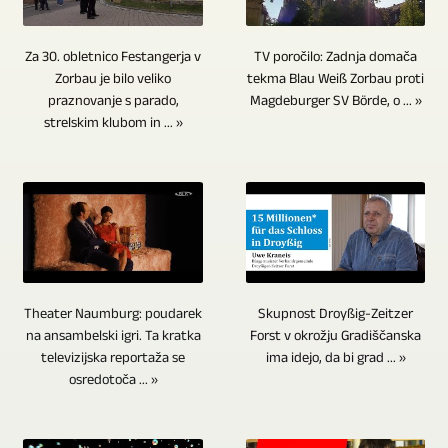
najrazličnejših
Blu-
kamere,
del
GERA,
ne
mest
ray
ki
video
Bad
želimo
za
TV poročilo: Zadnja domača
Za 30. obletnico Festangerja v
diske
so
produkcije
Köstritz
prikazati
tekma Blau Weiß Zorbau proti
Zorbau je bilo veliko
najrazličnejše
v
daljinsko
je
Film-,
Magdeburger SV Börde, o ... »
praznovanje s parado,
na
teme.
majhnih
vodene.
video
Medien-,
strelskim klubom in ... »
sliki
Sem
količinah.
Zelo
montaža.
Videoproduktion
v
sodijo
Kar
raznolika
Zvočne
ne
intervjujih
udarne
zadeva
poravnava
posnetke
dela
samo
novice
arhiviranje,
kamer
ali
nobenih
z
in
imajo
poteka
zvočne
kompromisov.
eno
informacije,
CD-
iz
posnetke
Posnetek
osebo.
kulturni
ji,
središčne
je
je
Skupnost Droyßig-Zeitzer
Theater Naumburg: poudarek
Vsekakor
in
DVD-
točke.
Forst v okrožju Gradiščanska
na ansambelski igri. Ta kratka
treba
vsaj
sta
športni
ima idejo, da bi grad ... »
ji
televizijska reportaža se
5
med
v
pri
dogodki,
osredotoča ... »
in
in
montažo
4K/UHD.
video
tekmovanja,
Blu-
več
video
Video
snemanju
družabni
ray
kamer