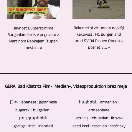
izdelujemo
ne
način
obvestila
kamere,
video
vsebujejo
lahko
je
je
prispevke
elektronskih
ena
mogoče
odvisno
in
komponent,
oseba
oblikovati
Rokometni vrhunec v najvišji
Javnost Bürgerstimme
od
TV
te
upravlja
in
kakovosti: HC Burgenland
Burgenlandkreis v pogovoru z
tega,
reportaže.
potencialne
5
proti SV 04 Plauen Oberlosa
Martinom Papkejem (župan
integrirati.
ali
posnet v ... »
mesta ... »
ranljivosti
ali
Video
je
in
več
material
dogodek
vzroka
kamer.
iz
obiskano
za
To
lastnih
občinstvo.
izgubo
vam
ali
Če
GERA, Bad Köstritz Film-, Medien-, Videoproduktion brez meja
podatkov
prihrani
drugih
so
ni.
stroške
virov
intervjuji,
日本 : japanese : japannese
հայերեն : armenian :
Blu-
osebja.
je
pogovori
bugarski : bulgarian :
armeenlane
ray
mogoče
ali
բուլղարերեն
lietuvių : lithuanian : litovski
diski,
preprosto
krogi
gaeilge : irish : irlandesi
eesti keel : estonian : estónsky
DVD-
vključiti.