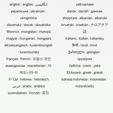
za
english : anglais : انگلیسی
viëtnamees
prodajo.
українська : ukrainian :
dansk : danish : дански
ukrajinčina
shqiptare : albanian : albanski
slovenský : slovak : slovakiska
hrvatski : croatian : クロアチア
Монгол : mongolian : monqol
語
magyar : hungarian : hongaars
italiano : italian : taliansky
lëtzebuergesch : luxembourgish
हिन्दी : hindi : hind
: lucemburský
ქართული : georgian :
français : french : 프랑스 국민
грузијски
македонски : macedonian : 마
čeština : czech : çeke
케도니아 어
Ελληνικά : greek : græsk
עִברִית : hebrew : hebräisch
bahasa indonesia : indonesian :
عربي : arabic : arábica
indonēziešu
suomalainen : finnish : 芬兰