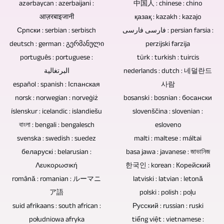
razprav
azərbaycan : azerbaijani :
中国人 : chinese : chino
ji
Možno
posneti
आज़रबाइजानी
қазақ : kazakh : kazajo
in
je
brez
Српски : serbian : serbisch
فارسی فارسی : persian farsia :
CD-
tudi
občinstva,
deutsch : german : გერმანული
perzijski farzija
ji
urejanje,
ni
português : portuguese :
türk : turkish : tuircis
za
mešanje
potrebe
البرتغالية
nederlands : dutch : 네덜란드
glasbo
in
po
español : spanish : Іспанская
사람
in
masteriranje
nagibu
norsk : norwegian : norveġiż
bosanski : bosnian : босански
video
zvočnih
motorja.
íslenskur : icelandic : islandiešu
slovenščina : slovenian :
so
posnetkov
বাংলা : bengali : bengalesch
esloveno
zato
koncertnih
svenska : swedish : suedez
malti : maltese : máltai
prva
posnetkov.
беларускі : belarusian :
basa jawa : javanese : জাভানিজ
izbira
Λευκορωσική
한국인 : korean : Корейский
kot
română : romanian : ルーマニ
latviski : latvian : letonă
spominek,
ア語
polski : polish : poļu
darilo
suid afrikaans : south african :
Русский : russian : ruski
ali
południowa afryka
tiếng việt : vietnamese :