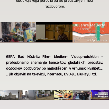
obdukcijskega poročila pa bo predstavljen med
razgovorom.
GERA, Bad Köstritz Film-, Medien-, Videoproduktion -
profesionalno snemanje koncertov, gledaliških predstav,
dogodkov, pogovorov po najboljši ceni v vrhunski kvaliteti...
... jih objaviti na televiziji, internetu, DVD-ju, BluRayu itd.