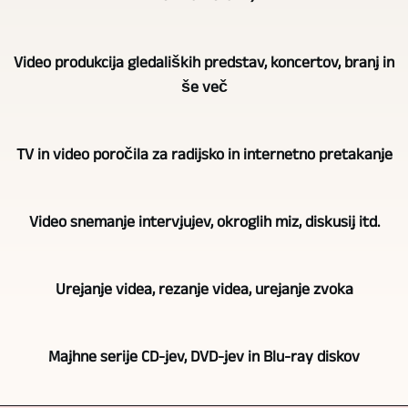
Glavno
Video produkcija gledaliških predstav, koncertov, branj in
področje
še več
dejavnosti
GERA,
Pri
Bad
TV in video poročila za radijsko in internetno pretakanje
video
Köstritz
snemanju
Film-,
Bogate
gledaliških
Medien-,
Video snemanje intervjujev, okroglih miz, diskusij itd.
izkušnje
predstav,
Videoproduktion
so
koncertov,
je
Odvisno
zrasle
branj
Urejanje videa, rezanje videa, urejanje zvoka
video
od
iz
itd.
snemanje
naloge
dolgoletnega
se
Video
in
se
dela
Majhne serije CD-jev, DVD-jev in Blu-ray diskov
seveda
snemanje
video
več
video
uporablja
dogodkov,
produkcija
kamer
novinarja.