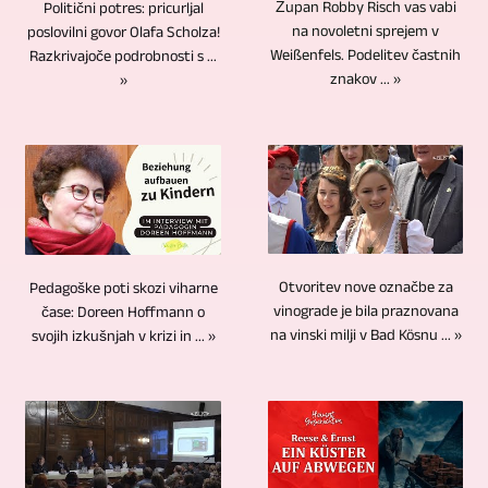
najrazličnejših
ji
Župan Robby Risch vas vabi
to
Politični potres: pricurljal
v
material
2
mest
na novoletni sprejem v
poslovilni govor Olafa Scholza!
in
storimo
video
je
kameri,
Weißenfels. Podelitev častnih
Razkrivajoče podrobnosti s ...
za
Blu-
z
produkciji.
rezan
znakov ... »
»
če
najrazličnejše
ray
uporabo
Zvočne
na
spraševalec
teme.
diski
metode
posnetke
visoko
ne
Med
ne
več
ali
zmogljivih
bo
njimi
ponujajo
kamer.
zvočne
računalnikih.
prikazan
so
samo
Zanašamo
posnetke
GERA,
na
bile
nepremagljivih
se
si
Bad
sliki.
aktualne
prednosti
na
je
Köstritz
Vsekakor
Otvoritev nove označbe za
Pedagoške poti skozi viharne
novice
v
sodobne
treba
Film-,
vinograde je bila praznovana
čase: Doreen Hoffmann o
sta
in
smislu
kamere,
na vinski milji v Bad Kösnu ... »
svojih izkušnjah v krizi in ... »
ogledati
Medien-,
pri
informacije,
arhiviranja.
ki
in
Videoproduktion
video
kulturni
USB
so
prilagoditi,
že
snemanju
dogodki,
ključki,
daljinsko
ko
ponuja
intervjujev
športna
pomnilniške
vodene.
se
možnost
in
tekmovanja,
kartice
Z