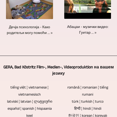
заувек.
Потребна
Ако
неопходна.
истражујемо
Блу-
је
желите
Даљински
за
раи
само
да
контролисане
вас
дисковима,
једна
се
камере
у
Абацаи - музички видео:
Дечја психологија - Како
ДВД-
особа
интегрише
би
Гуитар ... »
родитељи могу помоћи ... »
свим
овима
да
видео
се
могућим
и
контролише
материјал
користиле
областима
ЦД-
све
од
ако
и
овима
камере.
вас
се
да
недостају
Додатни
или
GERA, Bad Köstritz Film-, Medien-, Videoproduktion на вашем
ради
направимо
електронске
камермани
из
језику
о
видео
компоненте.
нису
других
догађају
прилоге
Дакле,
потребни.
извора,
tiếng việt ¦ vietnamese ¦
română ¦ romanian ¦ tiếng
са
и
недостају
слободно
vietnamesisch
rumani
публиком.
ТВ
ове
га
latviski ¦ latvian ¦ ლატვიური
türk ¦ turkish ¦ turco
Ако
извештаје.
потенцијалне
пошаљете.
español ¦ spanish ¦ hispaania
हिन्दी ¦ hindi ¦ hindi
се
слабе
Аудио
keel
한국인 ¦ korean ¦ koreyalı