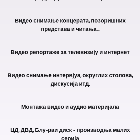
GERA,
Видео снимање концерата, позоришних
Bad
представа и читања...
Köstritz
Film-,
За
Medien-,
Видео репортаже за телевизију и интернет
видео
Videoproduktion
снимање
вам
Захваљујући
концерата,
нуди
Видео снимање интервјуа, округлих столова,
вишегодишњем
позоришних
видео
дискусија итд.
раду,
представа,
снимање
такође
читања
и
У
можемо
итд.
Монтажа видео и аудио материјала
продукцију
зависности
да
доследно
са
од
искористимо
користимо
Наравно,
више
задатка,
богато
ЦД, ДВД, Блу-раи диск - производња малих
метод
само
камера.
неколико
искуство
серија
са