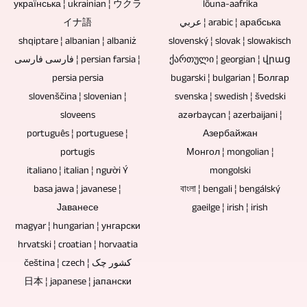
українська ¦ ukrainian ¦ ウクラ
lõuna-aafrika
и
イナ語
عربي ¦ arabic ¦ арабська
архивирање
shqiptare ¦ albanian ¦ albaniż
slovenský ¦ slovak ¦ slowakisch
музике,
فارسی فارسی ¦ persian farsia ¦
ქართული ¦ georgian ¦ վրաց
видео
persia persia
bugarski ¦ bulgarian ¦ Болгар
записа
slovenščina ¦ slovenian ¦
svenska ¦ swedish ¦ švedski
или
sloveens
azərbaycan ¦ azerbaijani ¦
датотека.
português ¦ portuguese ¦
Азербайжан
portugis
Монгол ¦ mongolian ¦
italiano ¦ italian ¦ người Ý
mongolski
basa jawa ¦ javanese ¦
বাংলা ¦ bengali ¦ bengálský
Јаванесе
gaeilge ¦ irish ¦ irish
magyar ¦ hungarian ¦ унгарски
hrvatski ¦ croatian ¦ horvaatia
čeština ¦ czech ¦ کشور چک
日本 ¦ japanese ¦ јапански