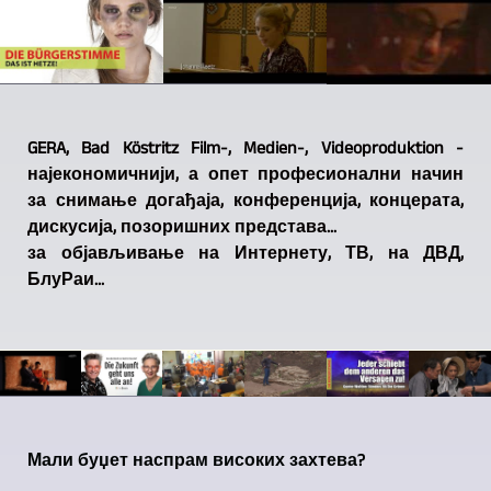
GERA, Bad Köstritz Film-, Medien-, Videoproduktion -
најекономичнији, а опет професионални начин
за снимање догађаја, конференција, концерата,
дискусија, позоришних представа...
за објављивање на Интернету, ТВ, на ДВД,
БлуРаи...
Мали буџет наспрам високих захтева?