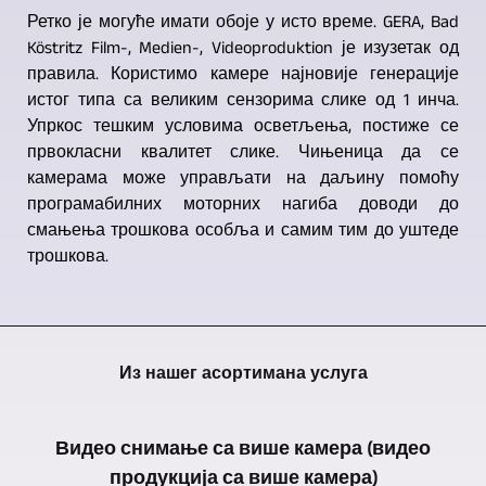
Ретко је могуће имати обоје у исто време. GERA, Bad
Köstritz Film-, Medien-, Videoproduktion је изузетак од
правила. Користимо камере најновије генерације
истог типа са великим сензорима слике од 1 инча.
Упркос тешким условима осветљења, постиже се
првокласни квалитет слике. Чињеница да се
камерама може управљати на даљину помоћу
програмабилних моторних нагиба доводи до
смањења трошкова особља и самим тим до уштеде
трошкова.
Из нашег асортимана услуга
Видео снимање са више камера (видео
продукција са више камера)