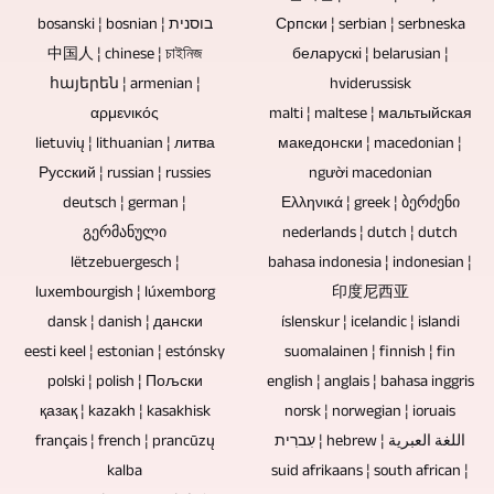
интервјуи,
тачке
записи
bosanski ¦ bosnian ¦ בוסנית
Српски ¦ serbian ¦ serbneska
разговори
и
са
中国人 ¦ chinese ¦ চাইনিজ
беларускі ¦ belarusian ¦
или
узроци
снимака
հայերեն ¦ armenian ¦
hviderussisk
рунде
губитка
концерата
αρμενικός
malti ¦ maltese ¦ мальтыйская
дискусије
података.
такође
lietuvių ¦ lithuanian ¦ литва
македонски ¦ macedonian ¦
снимају
Блу-
се
Русский ¦ russian ¦ russies
người macedonian
без
раи
могу
deutsch ¦ german ¦
Ελληνικά ¦ greek ¦ ბერძენი
публике,
дискови,
ремиксовати
გერმანული
nederlands ¦ dutch ¦ dutch
нема
ДВД
и
lëtzebuergesch ¦
bahasa indonesia ¦ indonesian ¦
потребе
и
ремастеровати.
luxembourgish ¦ lúxemborg
印度尼西亚
за
ЦД-
dansk ¦ danish ¦ дански
íslenskur ¦ icelandic ¦ islandi
моторним
ови
eesti keel ¦ estonian ¦ estónsky
suomalainen ¦ finnish ¦ fin
нагибом.
су
polski ¦ polish ¦ Пољски
english ¦ anglais ¦ bahasa inggris
одлични
қазақ ¦ kazakh ¦ kasakhisk
norsk ¦ norwegian ¦ ioruais
за
français ¦ french ¦ prancūzų
עִברִית ¦ hebrew ¦ اللغة العبرية
продају,
kalba
suid afrikaans ¦ south african ¦
поклоне