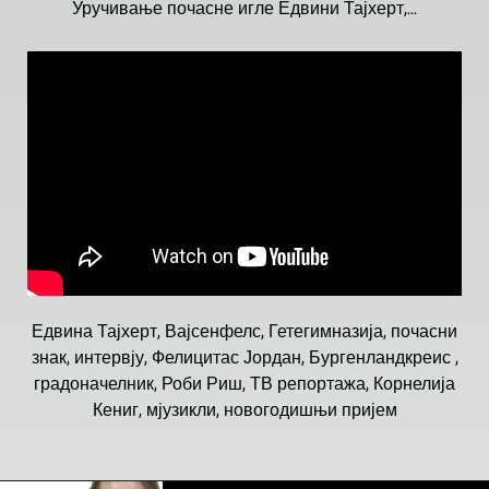
Уручивање почасне игле Едвини Тајхерт,...
Едвина Тајхерт, Вајсенфелс, Гетегимназија, почасни
знак, интервју, Фелицитас Јордан, Бургенландкреис ,
градоначелник, Роби Риш, ТВ репортажа, Корнелија
Кениг, мјузикли, новогодишњи пријем