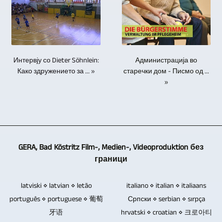
видео
не
централна
со
/
се
извештаи
се
точка.
логоа,
UHDTV2
потпираме
за
дизајнирани
Потребно
замаглувања
/
на
вас
да
е
и,
4320p.
методот
на
траат
само
Администрација во
Интервју со Dieter Söhnlein:
доколку
со
речиси
вечно.
старечки дом - Писмо од ...
едно
Како здружението за ... »
е
повеќе
секоја
»
Електронските
лице
потребно,
камери.
тема.
компоненти
да
со
Степенот
се
ги
друг
до
честа
контролира
видео,
кој
причина
сите
слика
мора
GERA, Bad Köstritz Film-, Medien-, Videoproduktion без
за
камери.
и
да
граници
губење
Не
текстуален
се
на
се
материјал.
користат
latviski ⋄ latvian ⋄ letão
italiano ⋄ italian ⋄ italiaans
податоци
потребни
Можете
камери
português ⋄ portuguese ⋄ 葡萄
Српски ⋄ serbian ⋄ sırpça
од
дополнителни
исто
со
牙语
hrvatski ⋄ croatian ⋄ 크로아티
хард
сниматели.