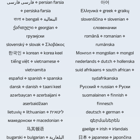
така
далечински
فارسی فارسی ⋄ persian farsia
아어
дискови,
да
управувач
⋄ persiska farsia
Ελληνικά ⋄ greek ⋄ graikų
USB-
испратите
зависи
বাংলা ⋄ bengali ⋄ البنغالية
slovenščina ⋄ slovenian ⋄
стикови
постоечки
од
ქართული ⋄ georgian ⋄
словеначки
и
слики,
тоа
грузијски
română ⋄ romanian ⋄
мемориски
текст,
дали
slovenský ⋄ slovak ⋄ Σλοβάκος
rumänska
картички.
видео
на
한국인 ⋄ korean ⋄ korea keel
Монгол ⋄ mongolian ⋄ mongol
Blu-
и
настанот
tiếng việt ⋄ vietnamese ⋄
nederlands ⋄ dutch ⋄ hollenska
ray-
аудио
присуствува
vietnamita
suid afrikaans ⋄ south african ⋄
дискови,
материјал.
публика.
español ⋄ spanish ⋄ spanska
sydafrikanska
ДВД-
Ако,
Потребното
dansk ⋄ danish ⋄ taani keel
Русский ⋄ russian ⋄ Руски
а
на
време
azərbaycan ⋄ azerbaijani ⋄
suomalainen ⋄ finnish ⋄
и
пример,
може
aserbaidžaan
finnesch
ЦД-
треба
да
lietuvių ⋄ lithuanian ⋄ ליטאית
deutsch ⋄ german ⋄
а
да
се
македонски ⋄ macedonian ⋄
գերմաներեն
ги
се
намали
马其顿语
gaeilge ⋄ irish ⋄ irlandais
немаат
совладаат
ако
bugarski ⋄ bulgarian ⋄ البلغارية
日本 ⋄ japanese ⋄ japončina