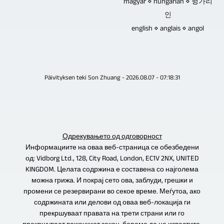
magyar ⋄ hungarian ⋄ 헝가리
видеа
датотека.
인
или
english ⋄ anglais ⋄ angol
датотеки.
Päivityksen teki Son Zhuang - 2026.08.07 - 07:18:31
Одрекувањето од одговорност
Информациите на оваа веб-страница се обезбедени
од:
Vidborg Ltd., 128, City Road, London, EC1V 2NX, UNITED
KINGDOM. Целата содржина е составена со најголема
можна грижа. И покрај сето ова, заблуди, грешки и
промени се резервирани во секое време. Меѓутоа, ако
содржината или делови од оваа веб-локација ги
прекршуваат правата на трети страни или го