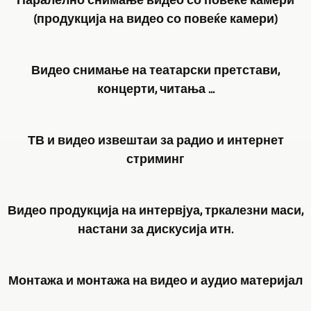
Паралелно снимање видео со повеќе камери
(продукција на видео со повеќе камери)
GERA,
Видео снимање на театарски претстави,
Bad
концерти, читања ...
Köstritz
Film-,
Кога
Medien-,
ТВ и видео извештаи за радио и интернет
станува
Videoproduktion
стриминг
збор
ви
за
нуди
Работејќи
снимање
видео
Видео продукција на интервјуа, тркалезни маси,
како
видео
снимање
настани за дискусија итн.
видеоновинар
театарски
со
долги
претстави,
неколку
Употребата
години,
концерти,
Монтажа и монтажа на видео и аудио материјал
камери
на
успеав
читања
истовремено.
неколку