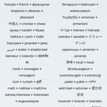
овие.
аудио
видео
français ⋄ french ⋄ француски
беларускі ⋄ belarusian ⋄
Blu-
записите
снимките
shqiptare ⋄ albanian ⋄
wäissrussesch
ray-
од
се
albanesch
հայերեն ⋄ armenian ⋄
дискови,
снимката
разговори
中国人 ⋄ chinese ⋄ cinese
armenisch
ДВД-
на
и
қазақ ⋄ kazakh ⋄ Казак
עִברִית ⋄ hebrew ⋄ hebraisk
а
концертот,
интервјуа
čeština ⋄ czech ⋄ češki
svenska ⋄ swedish ⋄ スウェー
и
можеме
без
basa jawa ⋄ javanese ⋄ jawa
デンの
ЦД-
да
публика.
عربي ⋄ arabic ⋄ araabia keel
українська ⋄ ukrainian ⋄
а
го
íslenskur ⋄ icelandic ⋄ आइसलैंड
ukrainsk
се
направиме
का
हिन्दी ⋄ hindi ⋄ hindi
одлични
тоа
norsk ⋄ norwegian ⋄
lëtzebuergesch ⋄
за
или
norwegisch
luxembourgish ⋄ luxemburgi
продавање,
можете
türk ⋄ turkish ⋄ तुर्की
polski ⋄ polish ⋄ পোলিশ
подарување
да
malti ⋄ maltese ⋄ maltčina
eesti keel ⋄ estonian ⋄ 爱沙尼
и
го
bahasa indonesia ⋄ indonesian
亚语
архивирање
доставите
⋄ индонезијски
bosanski ⋄ bosnian ⋄ bosniešu
музика,
како