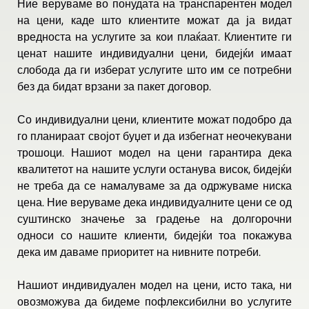
Ние веруваме во понудата на транспарентен модел
на цени, каде што клиентите можат да ја видат
вредноста на услугите за кои плаќаат. Клиентите ги
ценат нашите индивидуални цени, бидејќи имаат
слобода да ги изберат услугите што им се потребни
без да бидат врзани за пакет договор.
Со индивидуални цени, клиентите можат подобро да
го планираат својот буџет и да избегнат неочекувани
трошоци. Нашиот модел на цени гарантира дека
квалитетот на нашите услуги останува висок, бидејќи
не треба да се намалуваме за да одржуваме ниска
цена. Ние веруваме дека индивидуалните цени се од
суштинско значење за градење на долгорочни
односи со нашите клиенти, бидејќи тоа покажува
дека им даваме приоритет на нивните потреби.
Нашиот индивидуален модел на цени, исто така, ни
овозможува да бидеме пофлексибилни во услугите