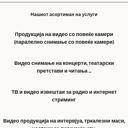
Нашиот асортиман на услуги
Продукција на видео со повеќе камери
(паралелно снимање со повеќе камери)
GERA,
Видео снимање на концерти, театарски
Bad
претстави и читања ...
Köstritz
Film-,
Видеоснимањето
Medien-,
ТВ и видео извештаи за радио и интернет
на
Videoproduktion
стриминг
театарски
ви
претстави,
нуди
Благодарение
концерти,
видео
Видео продукција на интервјуа, тркалезни маси,
на
читања
снимање