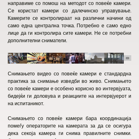
направиме со помош на методот со повеќе камери.
Се користат камери со далечинско управување.
Камерите се контролираат на различни начини од
само една централна точка. Потребно е само едно
лице да ги контролира сите камери. Не се потребни
дополнителни сниматели.
Снимањето видео со повеќе камери е стандардна
практика за снимање изведби во живо. Снимањето
со повеќе камери е особено корисно во интервјуата,
бидејќи ги доловува и реакциите на интервјуерот и
на испитаникот.
Снимањето со повеќе камери бара координација
помеѓу операторите на камерата за да се осигура
дека секоја камера ги снима правилните снимки.