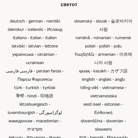
создавање
Bad
камери,
долгогодишно
светот
картички
различни
и
Köstritz
бидејќи
искуство,
не
начини
интеграција
Film-,
тоа
можеме
deutsch - german - nemški
slovenský - slovak - 슬로바키아
траат
од
на
Medien-,
е
да
íslenskur - icelandic - Исланд
사람
вечно.
само
логоа,
Videoproduktion
ситуација
произведуваме
italiano - italian - italien
română - romanian - rumensk
На
една
замаглувања
веќе
на
ТВ-
latviski - latvian - lettone
polski - polish - poļu
Blu-
централна
и,
нуди
интервју
прилози
українська - ukrainian -
հայերեն - armenian - 아르메
ray-
точка.
доколку
можност
и
и
ucrainean
니아 사람
дискови,
На
е
за
разговор
видео
فارسی فارسی - persian farsia -
қазақ - kazakh - カザフ語
ДВД-
овој
потребно,
производство
со
извештаи
Парсы Фарсиясы
english - anglais - angļu
а
начин,
дополнителна
на
неколку
за
türk - turkish - tyrkisk
tiếng việt - vietnamese -
и
5
слика,
видеа
луѓе.
вас
हिन्दी - hindi - 印地语
vietnamesiska
ЦД-
или
текст
во
Колку
на
lëtzebuergesch -
eesti keel - estonian -
а
повеќе
и
8K
е
речиси
luxembourgish - لوگزامبورگی
Εσθονική
им
камери
видео
/
неопходно
секоја
македонски - macedonian -
slovenščina - slovenian -
недостасуваат
може
материјал.
UHD-
да
тема.
מקדונית
sloweens
електронски
да
Можете
II
може