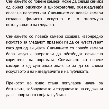
Снимањето со повеќе камери може да сними снимки
од објект одблиску и широкоаголни, обезбедувајќи
опсег на перспективи. Снимањето со повеќе камери
создава филмско искуство и го зголемува
потопувањето на гледачот.
Снимањето со повеќе камери создава извонредно
искуство за гледачот, правејќи ги да се чувствуваат
како дел од акцијата. Снимањето со повеќе камери
бара искусни оператори да обезбедат ефикасно
користење на опремата. Снимањето со повеќе
камери е од суштинско значење за да се сними
искуството и на изведувачите и на публиката.
Преносот во живо стана популарен начин за
бизнисите, забавувачите и создавачите на содржини
да се поврзат со својата публика.