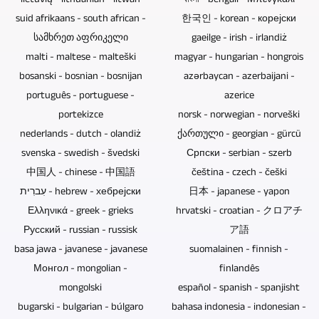
lietuvių - lithuanian - litwan
বাংলা - bengali - Μπενγκάλι
компоненти.
бидат
исто
/
далечинско
suid afrikaans - south african -
한국인 - korean - корејски
Така,
контролирани
така
UHDTV2
да
სამხრეთ აფრიკელი
gaeilge - irish - irlandiż
овие
од
да
/
се
malti - maltese - malteški
magyar - hungarian - hongrois
потенцијални
само
испратите
4320p.
контролираат
bosanski - bosnian - bosnijan
azərbaycan - azerbaijani -
слаби
едно
постоечки
камерите
português - portuguese -
azerice
точки
лице.
слики,
зависи
portekizce
norsk - norwegian - norveški
и
Цел
текст,
од
nederlands - dutch - olandiż
ქართული - georgian - gürcü
причини
настан
видео
тоа
svenska - swedish - švedski
Српски - serbian - szerb
за
може
и
дали
中国人 - chinese - 中国語
čeština - czech - češki
губење
целосно
аудио
се
עִברִית - hebrew - хебрејски
日本 - japanese - yapon
на
да
материјал.
работи
Ελληνικά - greek - grieks
hrvatski - croatian - クロアチ
податоци
биде
Ако,
за
Русский - russian - russisk
ア語
недостасуваат.
снимен
на
настан
basa jawa - javanese - javanese
suomalainen - finnish -
Blu-
од
пример,
со
Монгол - mongolian -
finlandês
ray-
само
треба
публика.
mongolski
español - spanish - spanjisht
дискови,
едно
да
Потребното
bugarski - bulgarian - búlgaro
bahasa indonesia - indonesian -
ДВД-
лице.
се