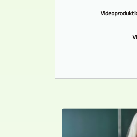
Videoprodukti
V