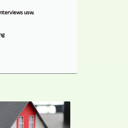
nterviews usw.
ng
n