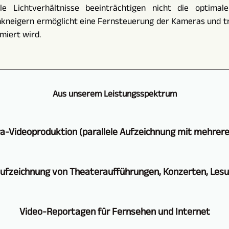
lle Lichtverhältnisse beeinträchtigen nicht die optimale
eigern ermöglicht eine Fernsteuerung der Kameras und trä
miert wird.
Aus unserem Leistungsspektrum
a-Videoproduktion (parallele Aufzeichnung mit mehrer
Die
ufzeichnung von Theateraufführungen, Konzerten, Lesun
Multikamera-
Video-
Die
Produktion
Video-Reportagen für Fernsehen und Internet
Aufzeichnung
ist