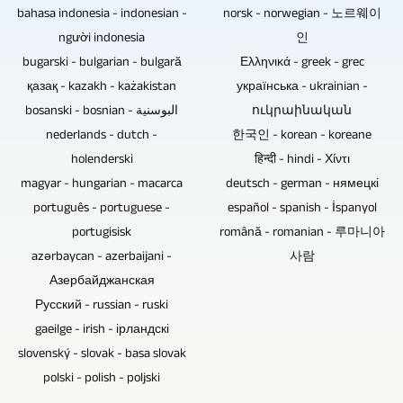
bahasa indonesia - indonesian -
norsk - norwegian - 노르웨이
người indonesia
인
bugarski - bulgarian - bulgară
Ελληνικά - greek - grec
қазақ - kazakh - każakistan
українська - ukrainian -
bosanski - bosnian - البوسنية
ուկրաինական
nederlands - dutch -
한국인 - korean - koreane
holenderski
हिन्दी - hindi - Χίντι
magyar - hungarian - macarca
deutsch - german - нямецкі
português - portuguese -
español - spanish - İspanyol
portugisisk
română - romanian - 루마니아
azərbaycan - azerbaijani -
사람
Азербайджанская
Русский - russian - ruski
gaeilge - irish - ірландскі
slovenský - slovak - basa slovak
polski - polish - poljski