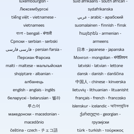
können,
luxembourgish -
suid afrikaans - south african -
und
kann
zu
Люксембургскі
sydafrikanska
zu
ggf.
verschenken
tiếng việt - vietnamese -
عربي - arabic - арабский
mastern.
auf
oder
vietnamees
suomalainen - finnish - finsk
Motorschwenkneiger
zu
বাংলা - bengali - बंगाली
հայերեն - armenian -
verzichtet
archivieren,
Српски - serbian - serbski
armeens
werden.
bieten
فارسی فارسی - persian farsia -
日本 - japanese - japanska
Dies
sich
Персиан Фарсиа
Монгол - mongolian - मंगोलियन
reduziert
Blu-
malti - maltese - мальтыйская
latviski - latvian - lettone
den
ray-
shqiptare - albanian -
dansk - danish - danščina
technischen
Discs,
албанець
中国人 - chinese - kínverska
Aufwand.
DVDs
english - anglais - inglês
lietuvių - lithuanian - lituanisht
und
беларускі - belarusian - 벨라
français - french - francosko
CDs
루스어
íslenskur - icelandic - আইসল্যান্ডিক
bestens
македонски - macedonian -
ქართული - georgian -
an.
macedônio
грузијски
čeština - czech - チェコ語
türk - turkish - τούρκικος