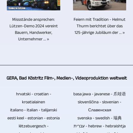
Quellen
Videoproduktion
wenn
zu
Komponenten.
kann
Videos
es
produzieren.
Blu-
unkompliziert
in
sich
Feiern mit Tradition - Helmut
Missstände ansprechen:
ray-
eingebunden
8K
um
Thurm berichtet über das
Lützen-Demo 2024 vereint
Discs,
werden.
/
125-jährige Jubiläum der ... »
Bauern, Handwerker,
eine
DVDs
Unternehmer ... »
Es
UHD-
Veranstaltung
und
ist
II
mit
CDs
auch
/
Publikum
haben
möglich,
UHDTV2
handelt.
diese
die
/
Sollen
nicht.
GERA, Bad Köstritz Film-, Medien-, Videoproduktion weltweit
Tonspuren
4320p
Gesprächsrunden
Um
von
produzieren.
ohne
Musik
hrvatski - croatian -
basa jawa - javanese - 爪哇语
Konzertaufzeichnungen
Publikum
und
kroatialainen
slovenščina - slovenian -
zu
auf
Videos
italiano - italian - talijanski
Славенская
bearbeiten,
Video
verkaufen
eesti keel - estonian - estonia
svenska - swedish - 瑞典
zu
aufgezeichnet
zu
lëtzebuergesch -
עִברִית - hebrew - hebraishtja
mischen
werden,