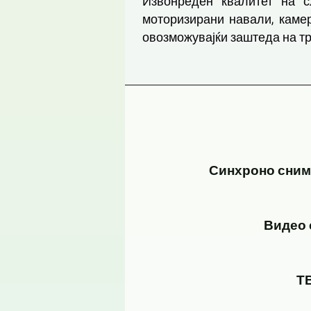
Извонреден квалитет на с
моторизирани навали, камер
овозможувајќи заштеда на т
Синхроно снима
Видео 
ТВ