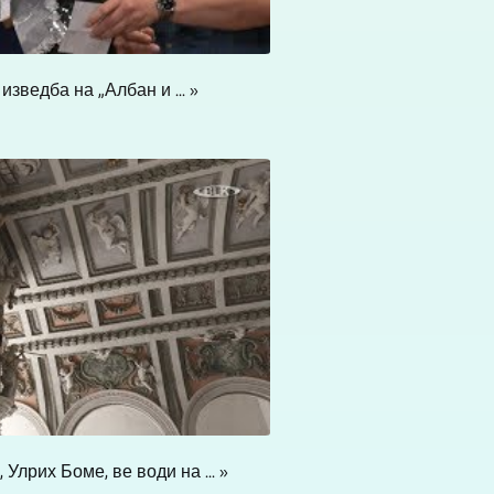
зведба на „Албан и ... »
Улрих Боме, ве води на ... »