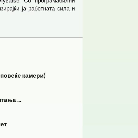
тлување. Со програмабилни
зирајќи ја работната сила и
 повеќе камери)
ања ...
нет