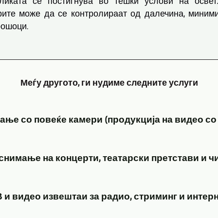
ликата се постигнува во тешки услови на осве
ите може да се контролираат од далечина, миними
рошоци.
Меѓу другото, ги нудиме следните услуги
ње со повеќе камери (продукција на видео со
GERA,
снимање на концерти, театарски претстави и чит
Bad
Köstritz
За
Film-,
 и видео извештаи за радио, стриминг и интер
видео
Medien-,
снимање