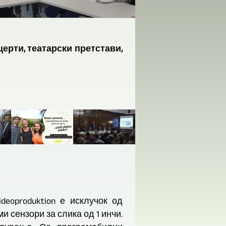
онцерти, театарски претстави,
ideoproduktion е исклучок од
и сензори за слика од 1 инчи.