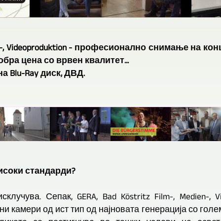
dien-, Videoproduktion - професионално снимање на к
бра цена со врвен квалитет...
 на Blu-Ray диск, ДВД.
високи стандарди?
лучува. Сепак, GERA, Bad Köstritz Film-, Medien-, V
 камери од ист тип од најновата генерација со голем