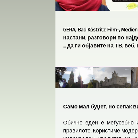
GERA, Bad Köstritz Film-, Me
настани, разговори по најдо
... да ги објавите на ТВ, веб,
Само мал буџет, но сепак 
Обично еден е меѓусебно иск
правилото. Користиме модерни