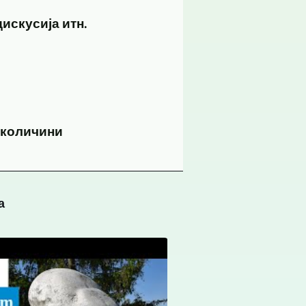
искусија итн.
 количини
а