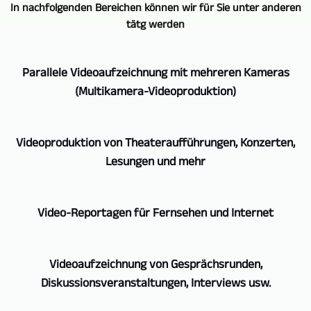
In nachfolgenden Bereichen können wir für Sie unter anderen
tätg werden
Parallele Videoaufzeichnung mit mehreren Kameras
(Multikamera-Videoproduktion)
Wenn
Videoproduktion von Theateraufführungen, Konzerten,
es
Lesungen und mehr
um
Multikamera-
Wir
Aufzeichnungen
Video-Reportagen für Fernsehen und Internet
setzen
und
bei
Videoproduktion
Aus
der
geht,
Videoaufzeichnung von Gesprächsrunden,
vielen
Videoaufzeichnung
ist
Diskussionsveranstaltungen, Interviews usw.
Jahren
von
GERA,
Tätigkeit