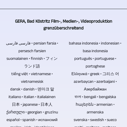
Kameras
zu
für
anderen
würde
werden,
Datenverluste.
Quellen
zum
um
Um
GERA, Bad Köstritz Film-, Medien-, Videoproduktion
integriert
Einsatz
TV-
Musik
grenzüberschreitend
werden,
kommen,
Beiträge
und
können
wenn
und
Videos
فارسی فارسی • persian farsia •
bahasa indonesia • indonesian •
Sie
es
Video-
verkaufen
persesch farsien
basa indonesia
dies
sich
Reportagen
zu
suomalainen • finnish • フィン
português • portuguese •
gern
um
produzieren.
können,
ランド語
portoghese
übermitteln.
eine
zu
tiếng việt • vietnamese •
Ελληνικά • greek • 그리스 어
Tonspuren
Veranstaltung
verschenken
vietnamesisk
azərbaycan • azerbaijani •
von
mit
oder
dansk • danish • 덴마크 말
Азербайжан
Konzertaufzeichnungen
Publikum
zu
italiano • italian • italialainen
বাংলা • bengali • bengalska
können
handelt.
archivieren,
日本 • japanese • 日本人
հայերեն • armenian •
ebenfalls
Auf
bieten
ქართული • georgian • gruzīnu
armenska
neu
Motorschwenkneiger
sich
español • spanish • испанский
svenska • swedish • sueco
gemischt
kann