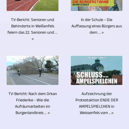
mehr.
Da
so
Logos,
/
oder
Durch
Blu-
durch
Klappentexten
UHD-
Gesprächssituationen
die
ray-
eine
und
II
In der Schule – Die
TV-Bericht: Senioren und
handelt,
vielen
Discs,
einzige
Auffassung eines Bürgers aus
Behinderte in Weißenfels
ggf.
/
an
Erfahrungen
DVDs
dem ... »
Person
feiern das 22. Senioren und ...
zusätzlichem
UHDTV2
denen
sind
»
und
bedient
Bild-,
/
mehrere
wir
CDs
werden.
Text-
4320p
Personen
in
keine
Zusätzliche
und
auszuproduzieren.
teilnehmen,
der
elektronischen
Kameramänner
Videomaterial.
setzen
Lage,
Bauteile
sind
Wünschen
wir
für
enthalten,
nicht
Sie,
selbstverständlich
Sie
fehlt
notwendig.
dass
auf
in
Aufzeichnung der
TV-Bericht: Nach dem Orkan
diese
Videomaterial
das
Protestaktion ENDE DER
Friederike - Wie die
nahezu
potentielle
von
bewährte
AMPELSPIELCHEN in
Aufräumarbeiten im
allen
Schwachstelle
Ihnen
Weissenfels vom ...»
Burgenlandkreis ... »
Multikameraverfahren.
Themen
und
oder
Fernsteuerbare
tätig
Ursache
aus