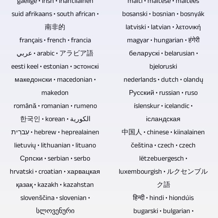
Blu-
gaeilge • irish • irlantilainen
malti • maltese • maltees
und
verzichtet
ray-
suid afrikaans • south african •
bosanski • bosnian • bosnyák
gemastert
werden,
Discs,
南非的
latviski • latvian • λετονική
werden.
wenn
DVDs
français • french • francia
magyar • hungarian • हंगेरी
es
und
عربي • arabic • アラビア語
беларускі • belarusian •
sich
CDs
eesti keel • estonian • эстонскі
bjeloruski
um
bestens
македонски • macedonian •
nederlands • dutch • olandų
Gesprächsrunden
an.
makedon
Русский • russian • ruso
ohne
română • romanian • rumeno
íslenskur • icelandic •
Publikum
한국인 • korean • الكورية
ісландская
handelt.
עִברִית • hebrew • heprealainen
中国人 • chinese • kiinalainen
lietuvių • lithuanian • lituano
čeština • czech • czech
Српски • serbian • serbo
lëtzebuergesch •
hrvatski • croatian • харвацкая
luxembourgish • ルクセンブル
қазақ • kazakh • kazahstan
ク語
slovenščina • slovenian •
हिन्दी • hindi • hiondúis
სლოვენური
bugarski • bulgarian •