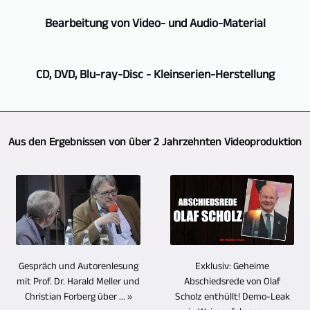
Theateraufführungen,
Bad
Je
als
Konzerten,
Bearbeitung von Video- und Audio-Material
Köstritz
nach
Videojournalist
Lesungen
Film-,
dem,
wuchs
etc.
Allein
Medien-,
was
ein
CD, DVD, Blu-ray-Disc - Kleinserien-Herstellung
natürlich
mit
Videoproduktion
der
großer
auf
der
ihr
Auftraggeber
Erfahrungsschatz.
GERA,
das
Aufzeichnung
Partner.
wünscht
Über
Bad
Multi-
von
Wir
und
Aus den Ergebnissen von über 2 Jahrzehnten Videoproduktion
die
Köstritz
Kamera-
Konzerten,
setzen
wie
Jahre
Film-,
Verfahren.
Veranstaltungen,
dabei
sich
wurden
Medien-,
Sollen
Interviews
Kameras
die
viele
Videoproduktion
die
und
vom
Situation
hundert
bietet
vielen
Gesprächsrunden
selben
vor
Video-
die
Bereiche
usw.
Typ
Ort
Reportagen
Herstellung
der
ist
ein.
Exklusiv: Geheime
Gespräch und Autorenlesung
gestaltet,
und
von
Bühnenperformance
Abschiedsrede von Olaf
mit Prof. Dr. Harald Meller und
es
Kameras
werden
TV-
Scholz enthüllt! Demo-Leak
Christian Forberg über ... »
CDs,
aus
natürlich
vom