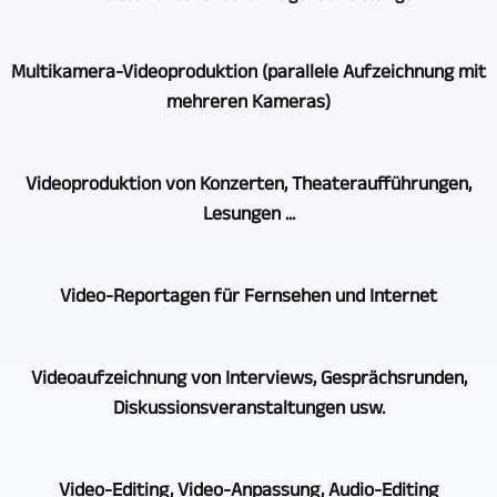
Multikamera-Videoproduktion (parallele Aufzeichnung mit
mehreren Kameras)
Wenn
Videoproduktion von Konzerten, Theateraufführungen,
es
Lesungen ...
um
Multikamera-
Bei
Aufzeichnungen
Video-Reportagen für Fernsehen und Internet
der
und
Videoaufzeichnung
Videoproduktion
Durch
von
geht,
Videoaufzeichnung von Interviews, Gesprächsrunden,
langjährige
Theateraufführungen,
ist
Diskussionsveranstaltungen usw.
Tätigkeit
Konzerten,
GERA,
verfügen
Lesungen
Bad
Je
wir
etc.
Video-Editing, Video-Anpassung, Audio-Editing
Köstritz