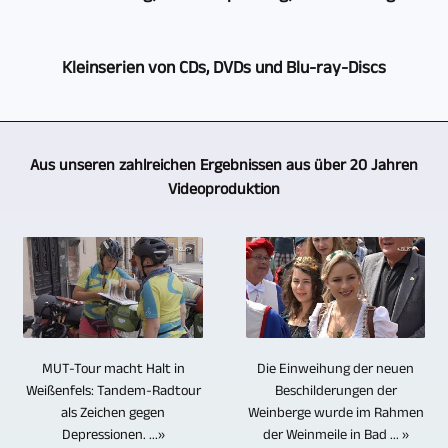
nach
auch
werden
Film-,
Auftrag
in
selbstverständlich
Mit
Medien-,
setzen
diesem
Kleinserien von CDs, DVDs und Blu-ray-Discs
mehrere
der
Videoproduktion
wir
Bereich
Kameras
Aufzeichnung
ihr
auch
auf
GERA,
eingesetzt.
von
Partner.
bei
einen
Bad
Die
Veranstaltungen,
Eingesetzt
der
Aus unseren zahlreichen Ergebnissen aus über 20 Jahren
großen
Köstritz
Multikamera-
Konzerten,
werden
Videoproduktion
Videoproduktion
Erfahrungsschatz.
Film-,
Aufzeichnung
Interviews
mehrere
von
Über
Medien-,
ermöglicht
und
Kameras
Interviews,
die
Videoproduktion
es,
Gesprächsrunden
vom
Diskussionsveranstaltungen,
Jahre
ist
die
ist
selben
Gesprächsrunden
wurden
ebenfalls
vielen
es
Typ.
etc.
mehrere
ihr
Bereiche
natürlich
Kameras
mehrere
hundert
Partner
der
Die Einweihung der neuen
MUT-Tour macht Halt in
nicht
vom
Kameras
Video-
für
Beschilderungen der
Veranstaltung
Weißenfels: Tandem-Radtour
getan.
gleichen
ein.
Reportagen
Weinberge wurde im Rahmen
als Zeichen gegen
CDs,
aus
Nach
Typ
Insofern
der Weinmeile in Bad ... »
Depressionen. ...»
und