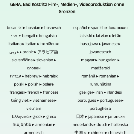
und
8K
auf
und
GERA, Bad Köstritz Film-, Medien-, Videoproduktion ohne
Ewigkeit
Zusätzliche
eingebunden.
/
das
Grenzen
vieles
konzipert.
Kameramänner
Wünschen
UHD-
Multikameraverfahren.
mehr.
Blu-
sind
Sie,
II
In
bosanski ▸ bosnian ▸ bosnesch
Unser
español ▸ spanish ▸ Іспанская
ray-
nicht
dass
/
wie
বাংলা ▸ bengali ▸ bengalska
Erfahrungsschatz
latviski ▸ latvian ▸ letão
Discs,
notwendig.
Videomaterial
UHDTV2
weit
italiano ▸ italian ▸ італійська
ist
basa jawa ▸ javanese ▸
DVDs
von
/
es
عربي ▸ arabic ▸ アラビア語
so
javanesesch
und
Ihnen
4320p
notwendig
slovenščina ▸ slovenian ▸
reichhaltig,
magyar ▸ hungarian ▸
CDs
oder
produzieren.
ist,
словен
dass
madžarski
fehlen
aus
die
עִברִית ▸ hebrew ▸ hebraisk
wir
română ▸ romanian ▸
elektronische
anderen
Kameras
polski ▸ polish ▸ polere
für
rumunština
Komponenten.
Quellen
fernsteuern
français ▸ french ▸ francese
Sie
gaeilge ▸ irish ▸ irlandesi
Somit
integriert
zu
tiếng việt ▸ vietnamese ▸
zu
português ▸ portuguese ▸
fehlen
werden,
können,
vietnam
allen
portugheză
diese
können
ist
Ελληνικά ▸ greek ▸ greco
möglichen
日本 ▸ japanese ▸ јапонски
potentiellen
Sie
davon
հայերեն ▸ armenian ▸
Themen
nederlands ▸ dutch ▸ hollenska
Schwachstellen
dies
abhängig,
armenesch
中国人 ▸ chinese ▸ chinesisch