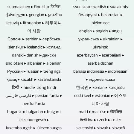
TV-
und
gern
ob
suomalainen ▸ finnish ▸ फिनिश
Beiträge
svenska ▸ swedish ▸ sualainnis
Ursachen
übermitteln.
es
ქართული ▸ georgian ▸ gruzīnu
und
беларускі ▸ belarusian ▸
für
Tonspuren
sich
lietuvių ▸ lithuanian ▸ 리투아니
Video-
biélorusse
Datenverluste.
von
um
아 사람
Reportagen
english ▸ anglais ▸ anglų
Blu-
Konzertaufzeichnungen
eine
Српски ▸ serbian ▸ сербська
produzieren
українська ▸ ukrainian ▸
ray-
können
Veranstaltung
íslenskur ▸ icelandic ▸ исланд
können.
ukrainsk
Discs,
ebenfalls
mit
dansk ▸ danish ▸ дански
azərbaycan ▸ azerbaijani ▸
DVDs
neu
Publikum
shqiptare ▸ albanian ▸ albanian
aserbaidschan
und
gemischt
handelt.
Русский ▸ russian ▸ tiếng nga
bahasa indonesia ▸ indonesian
CDs
und
Wenn
қазақ ▸ kazakh ▸ kazahstanski
▸ індонезійська
sind
gemastert
Interviews,
हिन्दी ▸ hindi ▸ tiếng hindi
한국인 ▸ korean ▸ korejiešu
bestens
werden.
Gespräche
فارسی فارسی ▸ persian farsia ▸
eesti keel ▸ estonian ▸ 에스토
geeignet,
oder
perska farsia
니아 사람
um
Diskussionsrunden
bugarski ▸ bulgarian ▸ bulgaru
malti ▸ maltese ▸ मोलतिज़
Musik,
ohne
lëtzebuergesch ▸
čeština ▸ czech ▸ צ'כית
Videos
Publikum
luxembourgish ▸ lüksemburgca
slovenský ▸ slovak ▸ slovacă
oder